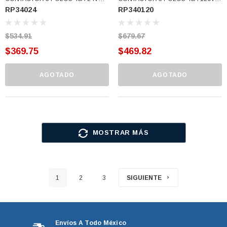
RP34024
RP340120
APAC (RP34024)
APAC (RP340120)
$534.91
$679.67
$369.75
$469.82
AGOTADO
AGOTADO
MOSTRAR MÁS
1
2
3
SIGUIENTE
Envíos A Todo México