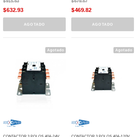
$915.63
$679.67
$632.93
$469.82
AGOTADO
AGOTADO
Agotado
Agotado
CONTACTOR 3 POLOS 40A-24V
CONTACTOR 3 POLOS 40A-120V