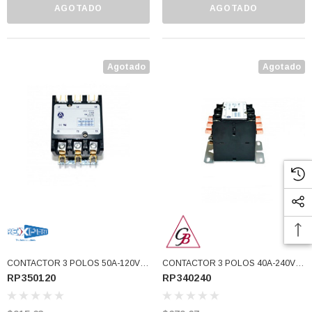
AGOTADO
AGOTADO
Agotado
Agotado
CONTACTOR 3 POLOS 50A-120V
CONTACTOR 3 POLOS 40A-240V
RP350120
RP340240
APAC (RP350120)
APAC (RP340240)