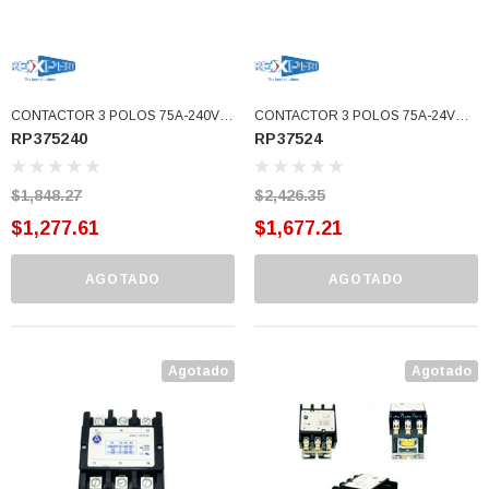
CONTACTOR 3 POLOS 75A-240V
CONTACTOR 3 POLOS 75A-24V
RP375240
RP37524
APAC (RP375240)
APAC (RP37524)
$1,848.27
$2,426.35
$1,277.61
$1,677.21
AGOTADO
AGOTADO
Agotado
Agotado