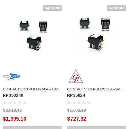
Agotado
Agotado
CONTACTOR 3 POLOS 50A-240V
CONTACTOR 3 POLOS 50A-24V
RP350240
RP35024
APAC (RP350240)
APAC (RP35024)
$2,018.32
$1,052.19
$1,395.16
$727.32