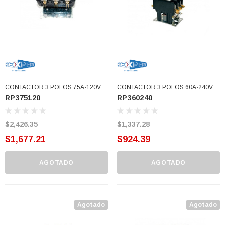
CONTACTOR 3 POLOS 75A-120V
CONTACTOR 3 POLOS 60A-240V
RP375120
RP360240
APAC (RP375120)
APAC (RP360240)
$2,426.35
$1,337.28
$1,677.21
$924.39
AGOTADO
AGOTADO
3366877-JAS Sust
BALERO 6006 ORIG SELLO NEOPRENO
Agotado
Agotado
3934469
7091, AH388034,
360130 W10239909 228C2007P001 (3934469)