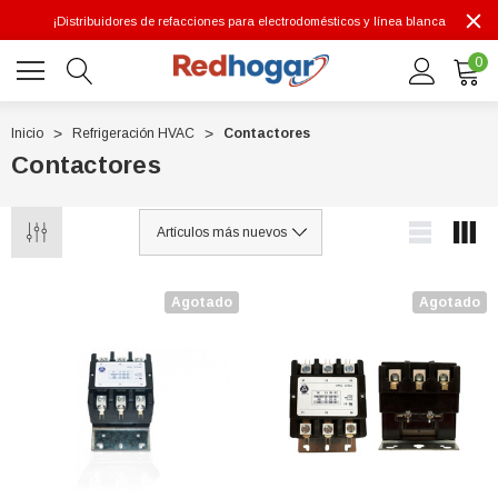
¡Distribuidores de refacciones para electrodomésticos y línea blanca
0
Inicio
Refrigeración HVAC
Contactores
Contactores
0 7614
Agotado
Agotado