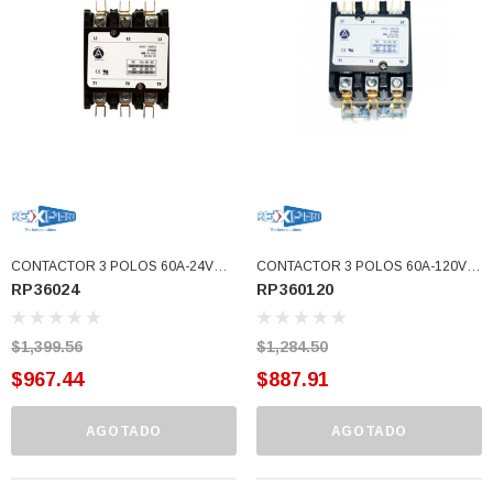
77)
$46.62
$30.68
 CARRITO
AGREGAR AL CARRITO
CONTACTOR 3 POLOS 60A-24V
CONTACTOR 3 POLOS 60A-120V
RP36024
RP360120
APAC (RP36024)
APAC (RP360120)
$1,399.56
$1,284.50
$967.44
$887.91
AGOTADO
AGOTADO