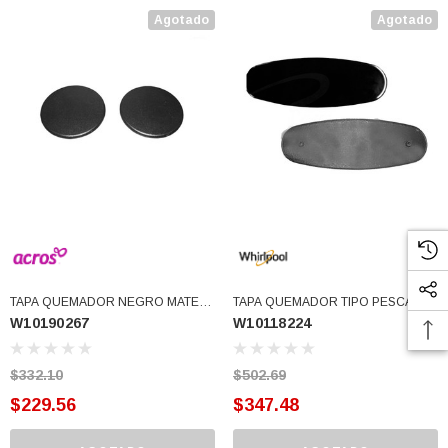
Agotado
Agotado
TAPA QUEMADOR NEGRO MATE
TAPA QUEMADOR TIPO PESCADO
W10190267
W10118224
(W10190267)
(W10118224)
$332.10
$502.69
$229.56
$347.48