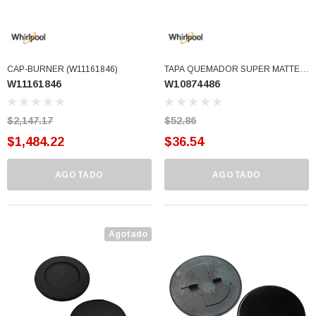
CAP-BURNER (W11161846)
TAPA QUEMADOR SUPER MATTE
W11161846
W10874486
(W10874486)
$2,147.17
$52.86
$1,484.22
$36.54
AGOTADO
AGOTADO
Agotado
3366877-JAS Sust
BALERO 6006 ORIG SELLO NEOPRENO
3934469
7091, AH388034,
360130 W10239909 228C2007P001 (3934469)