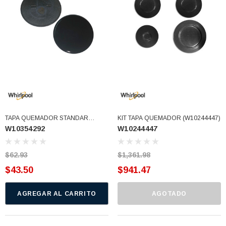
TAPA QUEMADOR STANDAR
KIT TAPA QUEMADOR (W10244447)
W10354292
W10244447
SW10354292 (W10354292)
$62.93
$1,361.98
$43.50
$941.47
AGREGAR AL CARRITO
AGOTADO