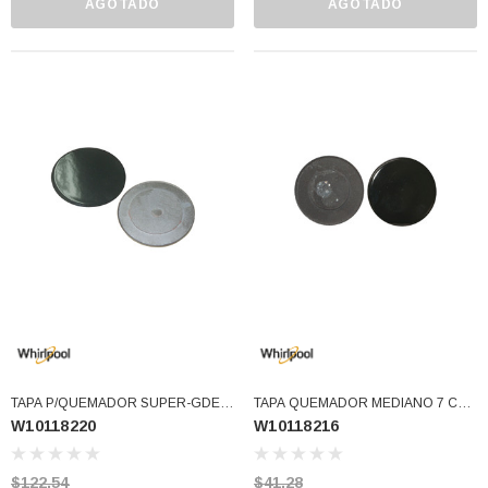
AGOTADO
AGOTADO
TAPA P/QUEMADOR SUPER-GDE
TAPA QUEMADOR MEDIANO 7 CM
W10118220
W10118216
SW10118220 (W10118220)
W10132045 SW10118216
(W10118216)
$122.54
$41.28