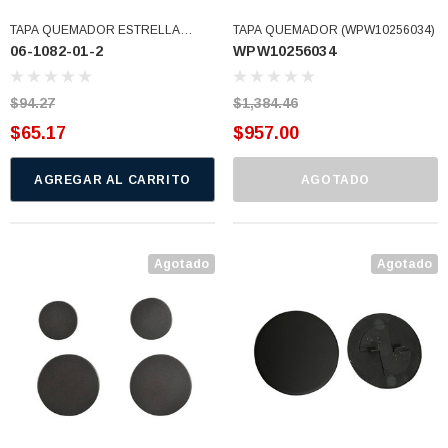
TAPA QUEMADOR ESTRELLA
TAPA QUEMADOR (WPW10256034)
06-1082-01-2
WPW10256034
GRANDE (06-1082-01-2)
$94.27
$1,384.46
$65.17
$957.00
AGREGAR AL CARRITO
AGOTADO
Agotado
Agotado