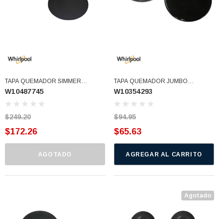
77)
$46.62
$30.68
 CARRITO
AGREGAR AL CARRITO
TAPA QUEMADOR SIMMER
TAPA QUEMADOR JUMBO
W10487745
W10354293
ANTORCHA (W10487745)
SW10354293 (W10354293)
$249.20
$94.95
$172.26
$65.63
AGOTADO
AGREGAR AL CARRITO
Agotado