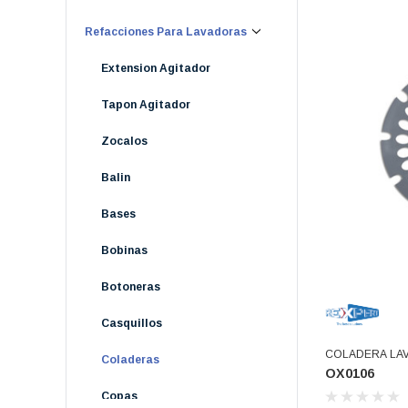
Refacciones Para Lavadoras
Extension Agitador
Tapon Agitador
Zocalos
Balin
Bases
Bobinas
Botoneras
Casquillos
COLADERA LAV
Coladeras
OX0106
Copas