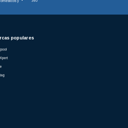
domésticos y
rcas populares
pool
Xpert
e
tag