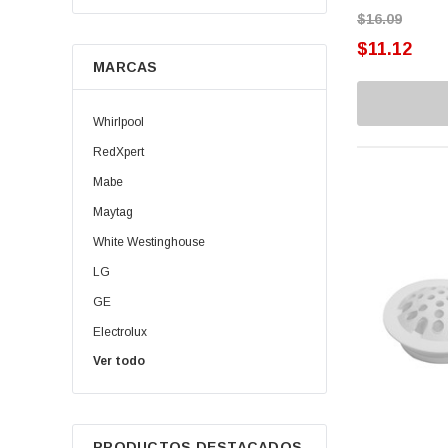
$16.09
Cremallera
$11.12
MARCAS
Elevadores
Ensambles
Whirlpool
Guías
RedXpert
Mabe
Helix
Maytag
Interruptor
White Westinghouse
Opresores
LG
GE
Pizarras
Electrolux
Plato Balatas
Ver todo
Daewoo | Winia
Porta Balatas
Oster
Samsung
Rack
PRODUCTOS DESTACADOS