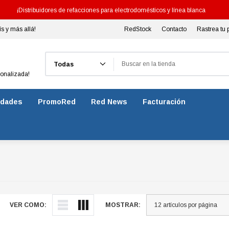
¡Distribuidores de refacciones para electrodomésticos y línea blanca
ís y más allá!
RedStock
Contacto
Rastrea tu 
Buscar
sonalizada!
dades
PromoRed
Red News
Facturación
VER COMO:
MOSTRAR: