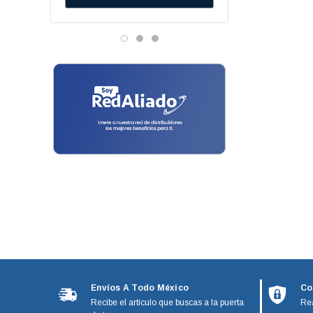
Danfos
Bandas
Vitamix
Bielas
Genetron - Quimobasicos
Bisagras
Harris
Frigidaire
Block Tina
Mirage
Bombas De Drenado
Emerson
Botaguas
Hunter
Temisa
Bujes
Tricorp
Cables Toma Corriente
Adesa
Candados
Metal Frio
Ranco
Canes
Turner
Capacitores
Envíos A Todo México
Co
Affresh
Recibe el artículo que buscas a la puerta
Rea