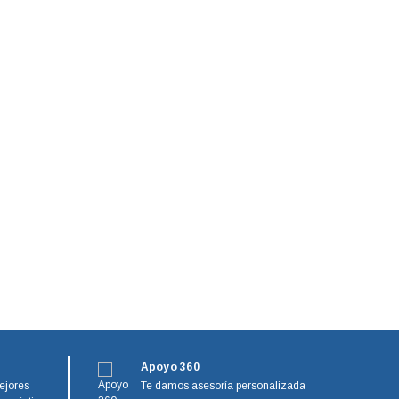
Apoyo 360
ejores
Te damos asesoría personalizada