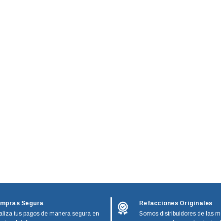
mpras Segura
Refacciones Originales
liza tus pagos de manera segura en
Somos distribuidores de las m