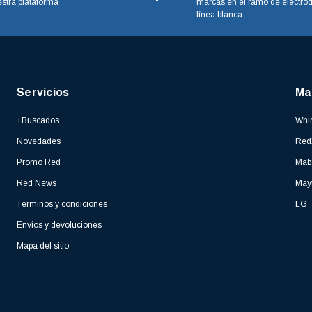
stra plataforma
marcas en el ramo de electro
línea blanca
Servicios
Ma
+Buscados
Whir
Novedades
Red
Promo Red
Mab
Red News
May
Términos y condiciones
LG
Envíos y devoluciones
Mapa del sitio