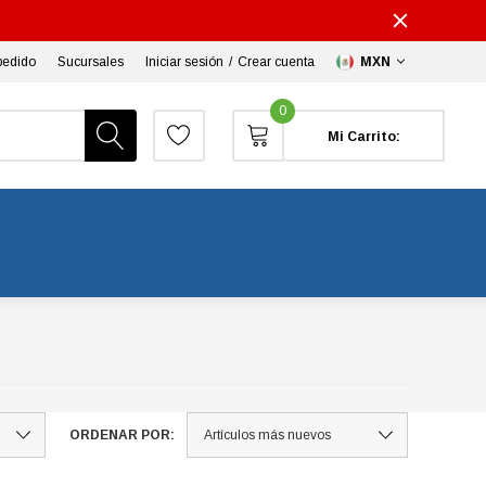
pedido
Sucursales
Iniciar sesión
/
Crear cuenta
MXN
0
Mi Carrito:
ORDENAR POR: