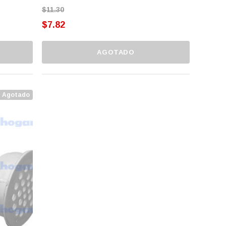
$11.30
$7.82
AGOTADO
Agotado