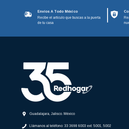
Black and Decker
Microswitch
Envíos A Todo México
Co
Calorex
Recibe el artículo que buscas a la puerta
Rea
Motores
GE Monogram
de tu casa
nue
IO Mabe
Nariz Actuador
Kenmore
Panel De Control
Magic bullet
Paneles
Moulinex
Paragon
Patas Niveladoras
Phillips
Perillas
Stanley
Piñon
Poleas
Postes
Guadalajara, Jalisco. México
Presostatos
Llámanos al teléfono:
33 3698 6003 ext: 5001, 5002