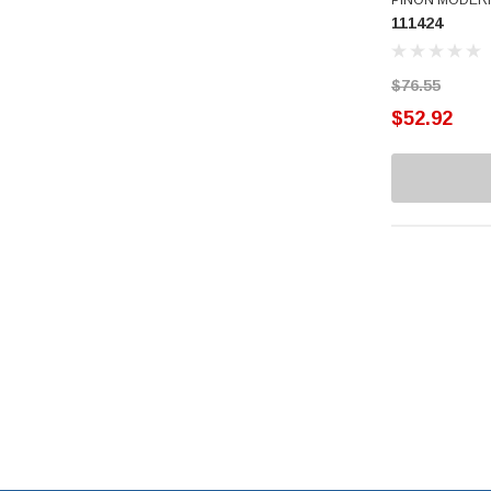
Hamilton Beach
111424
Estator
IEM
Forane
Faldones
$76.55
Nutribullet
$52.92
Filtros Atrapa Pelusas
Sola Basic
Flechas Agitador
Sonos
Speed Queen
Fondo Canasta
Sunbeam
Fuelles
Coflex
Gomas
CPS
MAN
Jaladeras
Midea
Llaves
SAGEnergy
Mangueras
LA-CO
3M
Manuales