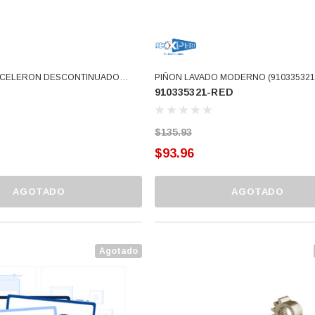
X CELERON DESCONTINUADO
PIÑON LAVADO MODERNO (910335321
910335321-RED
$135.93
$93.96
AGOTADO
AGOTADO
O 3366877-
BALERO 6006 ORIG SELLO
3934469
, 3109,
NEOPRENO 360130 W10239909
8034,
228C2007P001 (3934469)
$46.62
Agotado
$30.68
ARRITO
AGREGAR AL CARRITO