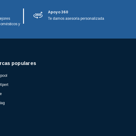
Apoyo 360
ejores
Te damos asesoría personalizada
domésticos y
rcas populares
pool
Xpert
e
tag