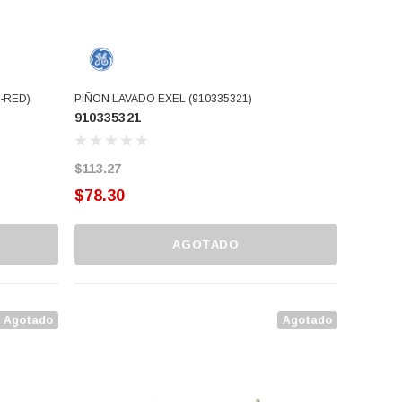
-RED)
PIÑON LAVADO EXEL (910335321)
910335321
$113.27
$78.30
AGOTADO
Agotado
Agotado