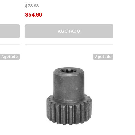
$78.98
$54.60
AGOTADO
Agotado
Agotado