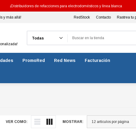
¡Distribuidores de refacciones para electrodomésticos y línea blanca
ís y más allá!
RedStock
Contacto
Rastrea tu 
Buscar
sonalizada!
dades
PromoRed
Red News
Facturación
VER COMO:
MOSTRAR: