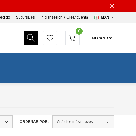
pedido
Sucursales
Iniciar sesión
/
Crear cuenta
MXN
0
Mi Carrito:
ORDENAR POR: