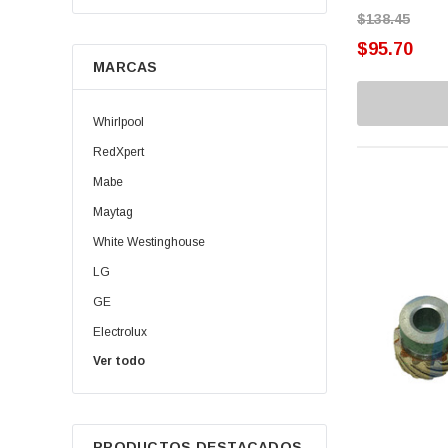
$138.45
Cremallera
$95.70
MARCAS
Elevadores
Ensambles
Whirlpool
Guías
RedXpert
Mabe
Helix
Maytag
Interruptor
White Westinghouse
Opresores
LG
GE
Pizarras
Electrolux
Plato Balatas
Ver todo
Daewoo | Winia
Porta Balatas
Oster
Samsung
Rack
PRODUCTOS DESTACADOS