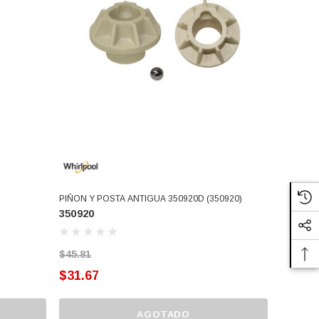
PIÑON Y POSTA ANTIGUA 350920D (350920)
350920
$45.81
$31.67
AGOTADO