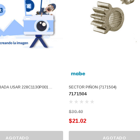
RADA USAR 228C1130P001
SECTOR PIÑON (7171504)
7171504
$30.40
$21.02
AGOTADO
AGOTADO