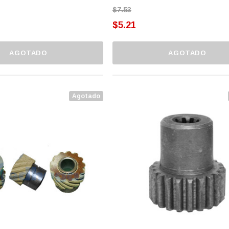
$7.53
$5.21
AGOTADO
AGOTADO
Agotado