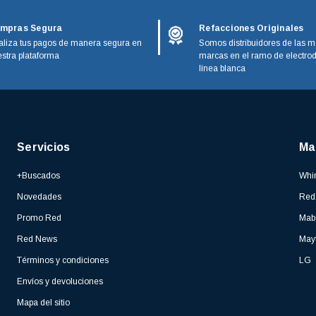
mpras Segura
Refacciones Originales
liza tus pagos de manera segura en
Somos distribuidores de las m
stra plataforma
marcas en el ramo de electro
línea blanca
Servicios
Ma
+Buscados
Whir
Novedades
Red
Promo Red
Mab
Red News
May
Términos y condiciones
LG
Envíos y devoluciones
Mapa del sitio