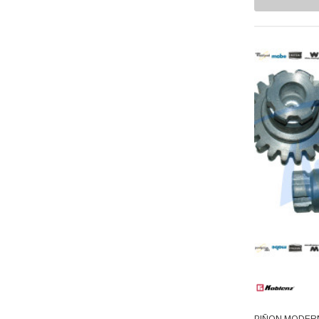
Capelos
BOSH
Ekco
Chumaceras
Presto
Clutch
Erka
Cojinetes
Husky
Aquion
Coples
Flojet
Cubiertas
T-FAL
Discos Indicadores
Avaly
Dupont
Dispensadores
GMCC
Electroválvulas
Supco
Embragues
Acemire
Deflecto
Empaques
Depza
Engranes
PIÑON MODERN