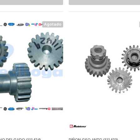
Agotado
O DELGADO (111424)
PIÑON GSO ANTG (111423)