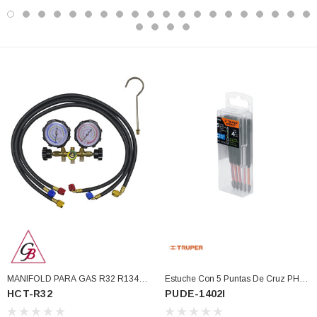
MANIFOLD PARA GAS R32 R134A
Estuche Con 5 Puntas De Cruz PH2
HCT-R32
PUDE-1402I
R407C R410A (HCT-R32)
De Impacto Largo 4" (PUDE-1402I)
3366877-JAS Sust
BALERO 6006 ORIG SELLO NEOPRENO
3934469