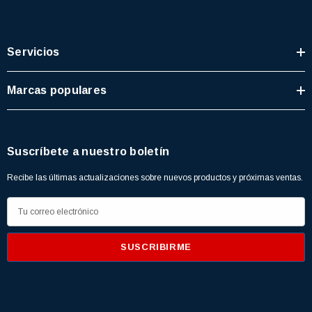
Servicios
Marcas populares
Suscríbete a nuestro boletín
Recibe las últimas actualizaciones sobre nuevos productos y próximas ventas.
D
i
r
e
c
c
i