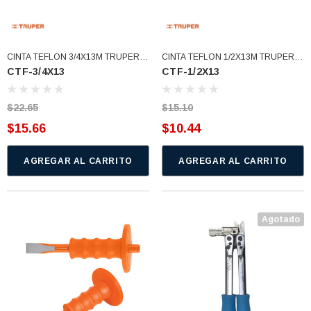
CINTA TEFLON 3/4X13M TRUPER
CINTA TEFLON 1/2X13M TRUPER
CTF-3/4X13
CTF-1/2X13
(CTF-3/4X13)
(CTF-1/2X13)
$22.65
$15.10
$15.66
$10.44
AGREGAR AL CARRITO
AGREGAR AL CARRITO
Agotado