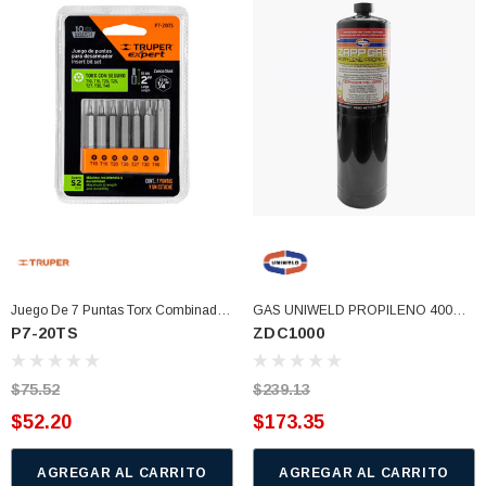
Juego De 7 Puntas Torx Combinadas
GAS UNIWELD PROPILENO 400G
P7-20TS
ZDC1000
C/seguro Largo 2", Expert (P7-20TS)
ALTA TEMPERATURA (ZDC1000)
$75.52
$239.13
$52.20
$173.35
AGREGAR AL CARRITO
AGREGAR AL CARRITO