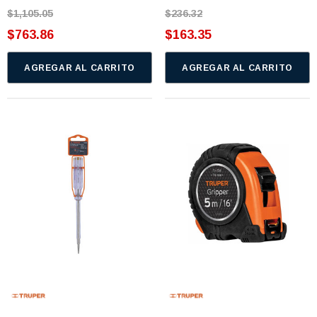
7091, AH388034,
360130 W10239909 228C2007P001 (3934469)
$1,105.05
$236.32
77)
$763.86
$163.35
$46.62
$30.68
AGREGAR AL CARRITO
AGREGAR AL CARRITO
 CARRITO
AGREGAR AL CARRITO