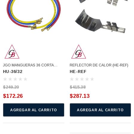
JGO MANGUERAS 36 CORTA
REFLECTOR DE CALOR (HE-REF)
HU-36/32
HE-REF
R410/32 5/16 1/4 (HU-36/32)
$249.20
$415.38
$172.26
$287.13
AGREGAR AL CARRITO
AGREGAR AL CARRITO