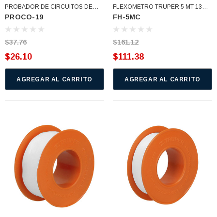
PROBADOR DE CIRCUITOS DE
FLEXOMETRO TRUPER 5 MT 13MM
PROCO-19
FH-5MC
CORRIENTE ALTERNA 19 CM
(FH-5MC)
Truper (PROCO-19)
$37.76
$161.12
$26.10
$111.38
AGREGAR AL CARRITO
AGREGAR AL CARRITO