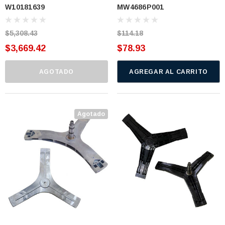
W10181639
MW4686P001
(MW4686P001)
$5,308.43
$114.18
$3,669.42
$78.93
AGOTADO
AGREGAR AL CARRITO
Agotado