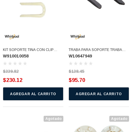
KIT SOPORTE TINA CON CLIP
TRABA PARA SOPORTE TRABA
W910010058
W10647949
ORIGINAL W10528947VP
CESTO LAVADORA (W10647949)
W10396887 (W910010058)
$339.82
$138.45
$230.12
$95.70
AGREGAR AL CARRITO
AGREGAR AL CARRITO
Agotado
Agotado