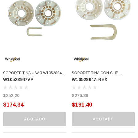
SOPORTE TINA USAR W10528947
SOPORTE TINA CON CLIP
W10528947VP
W10528947-REX
(W10528947VP)
W10528947VP W10396887
W910010058 (W10528947-REX)
$252.20
$276.89
$174.34
$191.40
AGOTADO
AGOTADO
3366877-JAS Sust
BALERO 6006 ORIG SELLO NEOPRENO
3934469
7091, AH388034,
360130 W10239909 228C2007P001 (3934469)