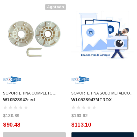
77)
Agotado
$46.62
$30.68
 CARRITO
AGREGAR AL CARRITO
SOPORTE TINA COMPLETO
SOPORTE TINA SOLO METALICO
W10528947red
W10528947MTRDX
W10528947 (W10528947red)
PARA BLOK CON TUERCA
W10528947VP (W10528947MTRDX)
$130.89
$163.62
$90.48
$113.10