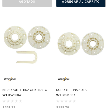
AGOTADO
AGREGAR AL CARRITO
KIT SOPORTE TINA ORIGINAL CON
SOPORTE TINA SOLA
W10528947
W10396887
CLIP NUEVO NEGRO W10709744
W10528947VP W910010058
W10528947VP W10396887
W10528947 W10719069
W910010058 (W10528947)
(W10396887)
$251.72
$188.79