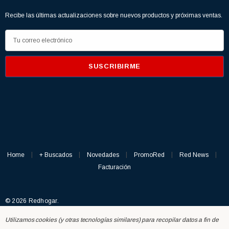
Recibe las últimas actualizaciones sobre nuevos productos y próximas ventas.
D
i
r
e
c
c
i
ó
n
d
Home
+ Buscados
Novedades
PromoRed
Red News
e
Facturación
c
o
© 2026 Redhogar.
r
r
Utilizamos cookies (y otras tecnologías similares) para recopilar datos a fin de
e