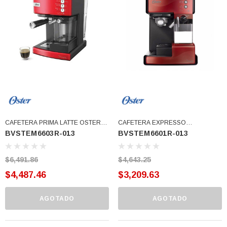
77)
$46.62
$30.68
 CARRITO
AGREGAR AL CARRITO
CAFETERA PRIMA LATTE OSTER
CAFETERA EXPRESSO
BVSTEM6603R-013
BVSTEM6601R-013
CANDY APPLE RED
CAPPUCCINO AUTOMATICA
(BVSTEM6603R-013)
OSTER (BVSTEM6601R-013)
$6,491.86
$4,643.25
$4,487.46
$3,209.63
AGOTADO
AGOTADO