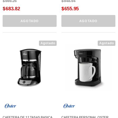
$989.26
$948.94
$683.82
$655.95
AGOTADO
AGOTADO
Agotado
Agotado
CAFETERA DE 12 TASAS BASICA
CAFETERA PERSONAL OSTER