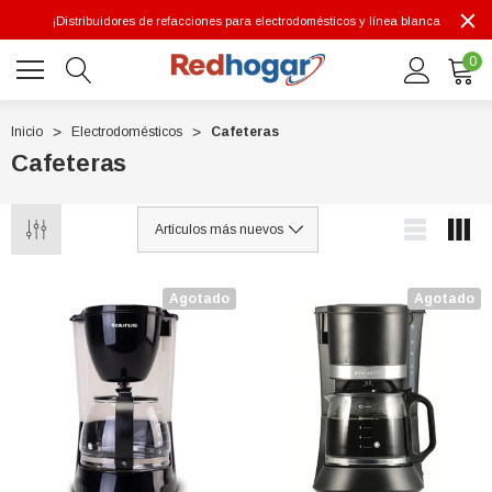
¡Distribuidores de refacciones para electrodomésticos y línea blanca
0
Inicio
Electrodomésticos
Cafeteras
Cafeteras
0 7614
Agotado
Agotado