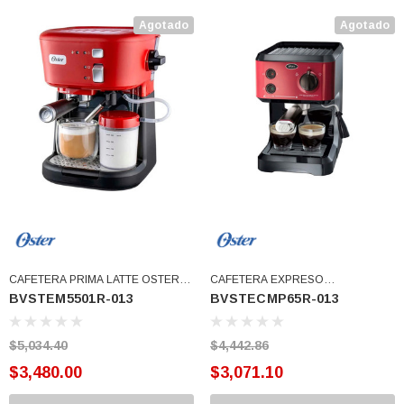
Agotado
Agotado
CAFETERA PRIMA LATTE OSTER
CAFETERA EXPRESO
BVSTEM5501R-013
BVSTECMP65R-013
ROJA JR 2126011 (BVSTEM5501R-
AUTOMATICA ROJA OSTER
013)
(BVSTECMP65R-013)
$5,034.40
$4,442.86
$3,480.00
$3,071.10