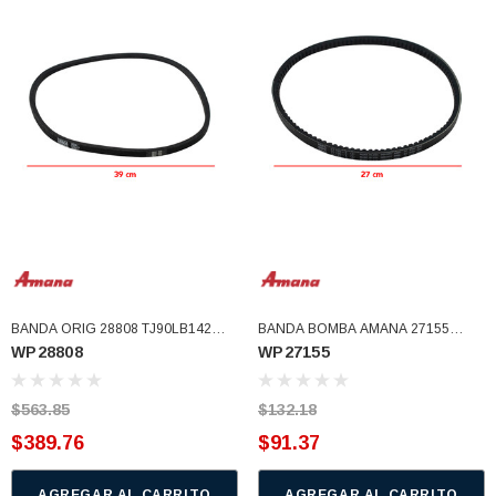
BANDA ORIG 28808 TJ90LB142
BANDA BOMBA AMANA 27155
WP28808
WP27155
(WP28808)
(WP27155)
$563.85
$132.18
$389.76
$91.37
AGREGAR AL CARRITO
AGREGAR AL CARRITO