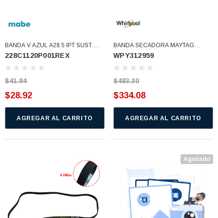
BANDA V AZUL A28.5 IPT SUST.
BANDA SECADORA MAYTAG
228C1120P001REX
WPY312959
228C1120P001
MISMA 312959-JAS 63129590
(228C1120P001REX)
WPY312959VP 3-12959
(WPY312959)
$41.84
$483.30
$28.92
$334.08
AGREGAR AL CARRITO
AGREGAR AL CARRITO
Agotado