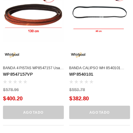
77)
$46.62
$30.68
 CARRITO
AGREGAR AL CARRITO
BANDA 4 PISTAS WP8547157 Usar
BANDA CALIPSO WH 8540101
WP8547157VP
WP8540101
8547157 (WP8547157VP)
(WP8540101)
$578.96
$553.78
$400.20
$382.80
AGOTADO
AGOTADO