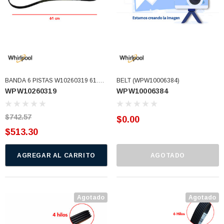
BANDA 6 PISTAS W10260319 61.5
BELT (WPW10006384)
WPW10260319
WPW10006384
CM (WPW10260319)
$742.57
$0.00
$513.30
AGREGAR AL CARRITO
AGOTADO
Agotado
Agotado
3366877-JAS Sust
BALERO 6006 ORIG SELLO NEOPRENO
3934469
7091, AH388034,
360130 W10239909 228C2007P001 (3934469)