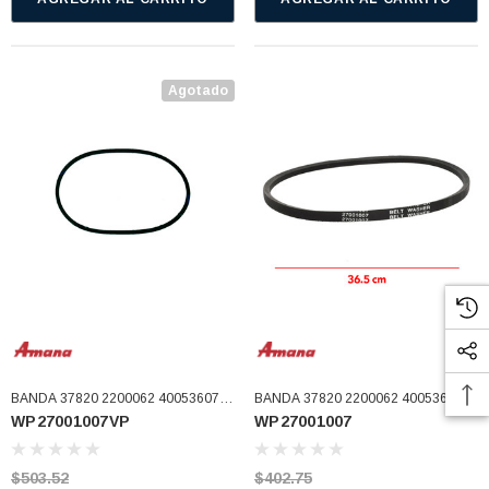
Agotado
BANDA 37820 2200062 40053607
BANDA 37820 2200062 40053607
WP27001007VP
WP27001007
27001007-SPQ 27001007 USAR
27001007-SPQ 27001007
WP27001007 (WP27001007VP)
WP27001007VP (WP27001007)
$503.52
$402.75