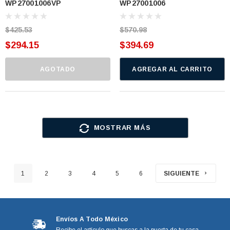
WP27001006VP
WP27001006
27001006-Spq, 2200063, 40053606-
Spq, 2200063, 40053606-REPL,
REPL, 40053601-REPL 38174-
40053601-REPL 38174-REPL,
REPL, 40053606, 3817
40053606, 3817 (WP27001006)
$425.53
$570.98
(WP27001006VP)
$294.15
$394.69
AGOTADO
AGREGAR AL CARRITO
MOSTRAR MÁS
1
2
3
4
5
6
SIGUIENTE
Envíos A Todo México