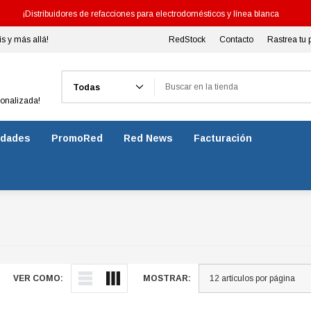
¡Distribuidores de refacciones para electrodomésticos y línea blanca
ís y más allá!
RedStock
Contacto
Rastrea tu 
Buscar
sonalizada!
dades
PromoRed
Red News
Facturación
VER COMO:
MOSTRAR: