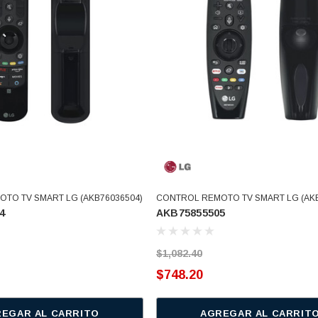
TO TV SMART LG (AKB76036504)
CONTROL REMOTO TV SMART LG (AKB
4
AKB75855505
$1,082.40
$748.20
EGAR AL CARRITO
AGREGAR AL CARRIT