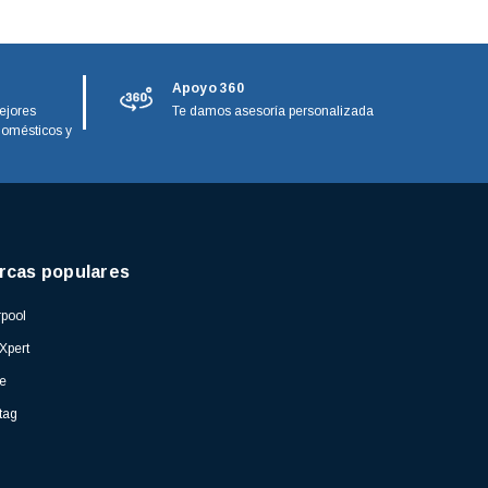
Apoyo 360
ejores
Te damos asesoría personalizada
domésticos y
rcas populares
pool
Xpert
e
tag