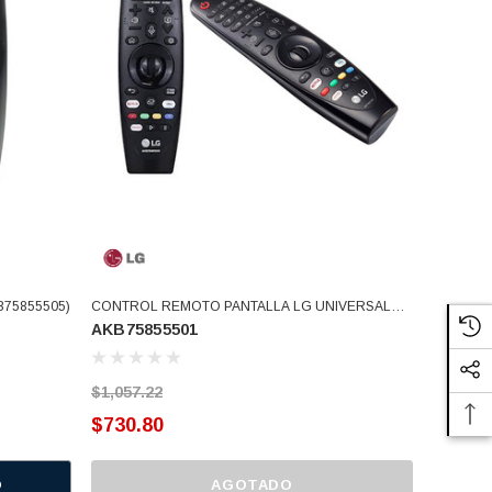
75855505)
CONTROL REMOTO PANTALLA LG UNIVERSAL
AKB75855501
AKB75635305 - AGF79298801 Usar AKB76039704
(AKB75855501)
$1,057.22
$730.80
O
AGOTADO