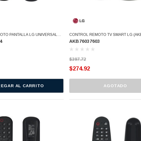
TO PANTALLA LG UNIVERSAL
CONTROL REMOTO TV SMART LG (AKB
4
AKB76037603
AKB76039704)
$397.72
$274.92
EGAR AL CARRITO
AGOTADO
O 3366877-
BALERO 6006 ORIG SELLO
3934469
, 3109,
NEOPRENO 360130 W10239909
8034,
228C2007P001 (3934469)
$46.62
$30.68
ARRITO
AGREGAR AL CARRITO