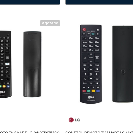
Agotado
TO TV SMART LG (AKB75675304)
CONTROL REMOTO TV SMART LG (AKB