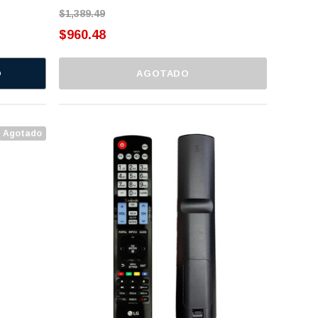
$1,389.49
$960.48
O
AGOTADO
Agotado