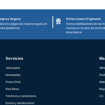
mpras Segura
Refacciones Originales
liza tus pagos de manera segura en
Somos distribuidores de las m
stra plataforma
marcas en el ramo de electro
línea blanca
Servicios
Ma
+Buscados
Whir
Novedades
Red
Promo Red
Mab
Red News
May
Términos y condiciones
LG
Envíos y devoluciones