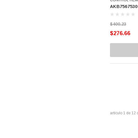
Hamilton Beach
AKB7567530
IEM
Forane
$400.23
Nutribullet
$276.66
Sola Basic
Sonos
Speed Queen
Sunbeam
Coflex
CPS
MAN
Midea
artículo
1
de
12
SAGEnergy
LA-CO
3M