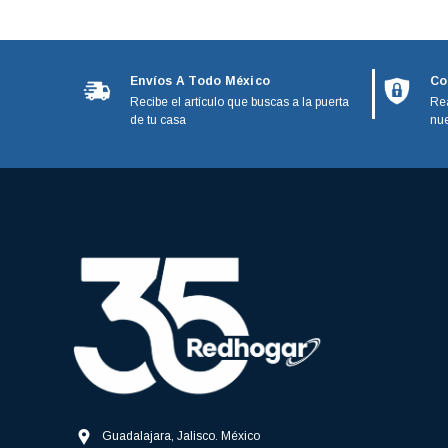
Black and Decker
Calorex
GE Monogram
Envíos A Todo México
Co
Recibe el artículo que buscas a la puerta
Rea
IO Mabe
de tu casa
nue
Kenmore
Magic bullet
Moulinex
Paragon
Phillips
Stanley
Guadalajara, Jalisco. México