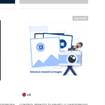
Agotado
75095383)
CONTROL REMOTO TV SMART LG (AKB75095315)