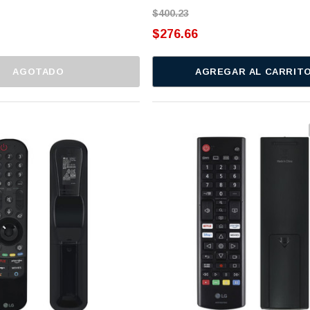
$400.23
$276.66
AGOTADO
AGREGAR AL CARRIT