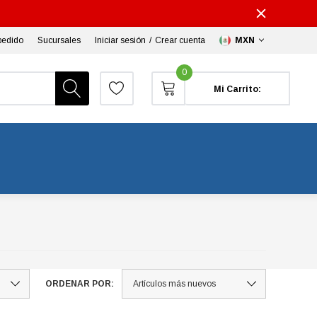
pedido
Sucursales
Iniciar sesión
/
Crear cuenta
MXN
0
Mi Carrito:
ORDENAR POR: