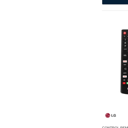
BOSH
Ekco
Presto
Erka
Husky
Aquion
Flojet
T-FAL
Avaly
Dupont
GMCC
Supco
Acemire
Deflecto
Depza
CONTROL REMO