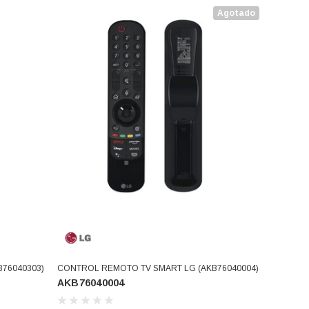
Agotado
76040303)
CONTROL REMOTO TV SMART LG (AKB76040004)
AKB76040004