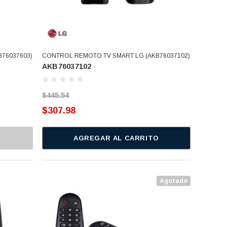
76037603)
CONTROL REMOTO TV SMART LG (AKB76037102)
AKB76037102
$445.54
$307.98
AGREGAR AL CARRITO
Agotado