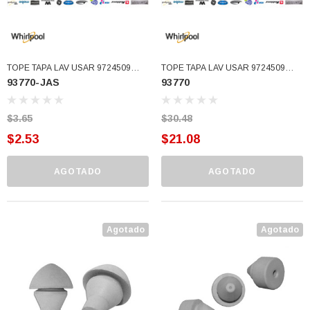
TOPE TAPA LAV USAR 9724509
TOPE TAPA LAV USAR 9724509
93770-JAS
93770
(93770-JAS)
(93770)
$3.65
$30.48
$2.53
$21.08
AGOTADO
AGOTADO
Agotado
Agotado
3366877-JAS Sust
BALERO 6006 ORIG SELLO NEOPRENO
3934469
7091, AH388034,
360130 W10239909 228C2007P001 (3934469)