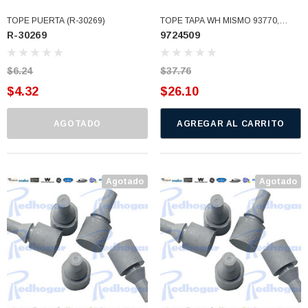
TOPE PUERTA (R-30269)
TOPE TAPA WH MISMO 93770,
R-30269
9724509
354241 WP9724509 (9724509)
$6.24
$37.76
$4.32
$26.10
AGOTADO
AGREGAR AL CARRITO
Agotado
Agotado