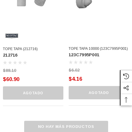
77)
$46.62
$30.68
 CARRITO
AGREGAR AL CARRITO
TOPE TAPA 10000 (123C7995P001)
TOPE TAPA (212716)
123C7995P001
212716
$6.02
$88.10
$4.16
$60.90
AGOTADO
AGOTADO
NO HAY MÁS PRODUCTOS