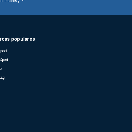
domésticos y
rcas populares
pool
Xpert
e
tag