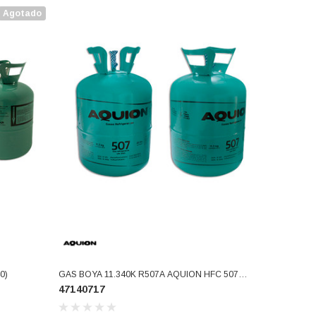
Agotado
0440)
GAS BOYA 11.340K R507A AQUION HFC 507
47140717
(47140717)