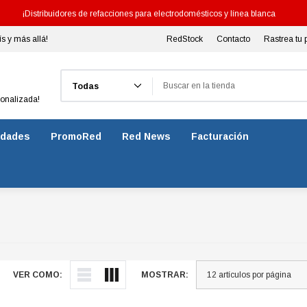
¡Distribuidores de refacciones para electrodomésticos y línea blanca
ís y más allá!
RedStock
Contacto
Rastrea tu 
Buscar
sonalizada!
dades
PromoRed
Red News
Facturación
VER COMO:
MOSTRAR: