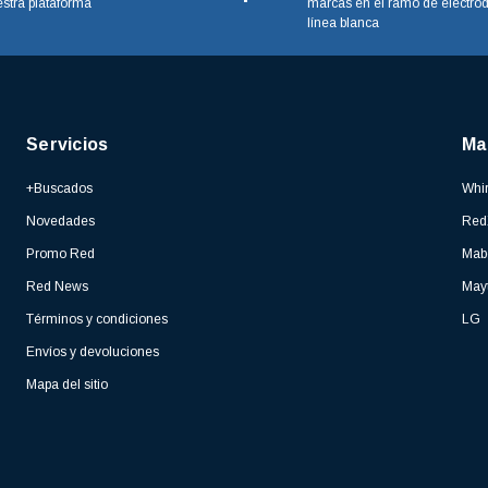
stra plataforma
marcas en el ramo de electro
línea blanca
Servicios
Ma
+Buscados
Whir
Novedades
Red
Promo Red
Mab
Red News
May
Términos y condiciones
LG
Envíos y devoluciones
Mapa del sitio