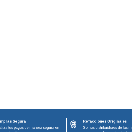
mpras Segura
Refacciones Originales
liza tus pagos de manera segura en
Somos distribuidores de las m