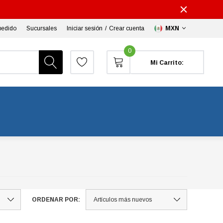
pedido
Sucursales
Iniciar sesión
/
Crear cuenta
MXN
0
Mi Carrito:
ORDENAR POR: