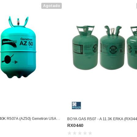
Agotado
Z50) Genetron USAR
BOYA GAS R507 - A 11.3K ERKA (RX
RX0440
07)