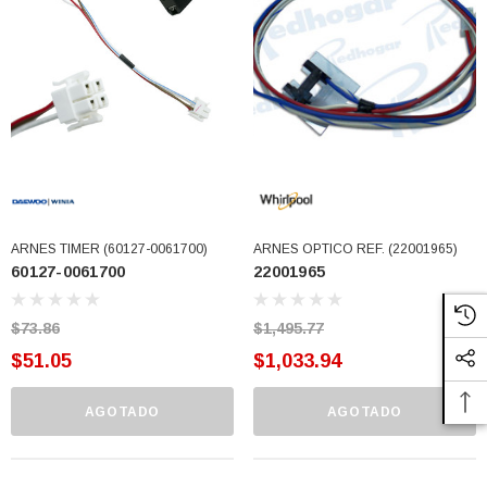
77)
$46.62
$30.68
 CARRITO
AGREGAR AL CARRITO
ARNES TIMER (60127-0061700)
ARNES OPTICO REF. (22001965)
60127-0061700
22001965
$73.86
$1,495.77
$51.05
$1,033.94
AGOTADO
AGOTADO