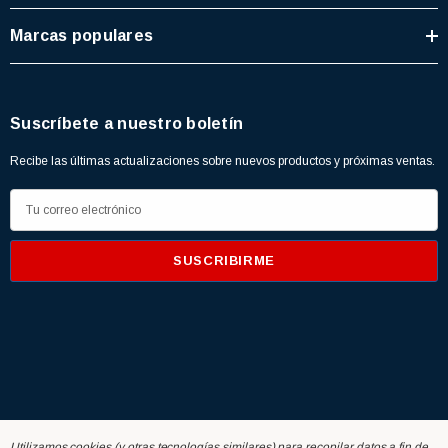
Marcas populares
Suscríbete a nuestro boletín
Recibe las últimas actualizaciones sobre nuevos productos y próximas ventas.
D
i
r
e
c
c
i
ó
n
d
Home
+ Buscados
Novedades
PromoRed
Red News
Utilizamos cookies (y otras tecnologías similares) para recopilar datos a fin de