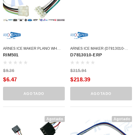
ARNES ICE MAKER PLANO WH
ARNES ICE MAKER (D7813010-
RIM501
D7813010-ERP
(RIM501)
ERP)
$9.36
$315.94
$6.47
$218.39
AGOTADO
AGOTADO
Agotado
Agotado
3366877-JAS Sust
BALERO 6006 ORIG SELLO NEOPRENO
3934469
7091, AH388034,
360130 W10239909 228C2007P001 (3934469)