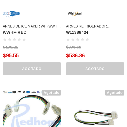
ARNES DE ICE MAKER WH (WWHF-
ARNES REFRIGERADOR
WWHF-RED
W11388424
RED)
MONARCA (W11388424)
$138.21
$776.65
$95.55
$536.86
AGOTADO
AGOTADO
Agotado
Agotado