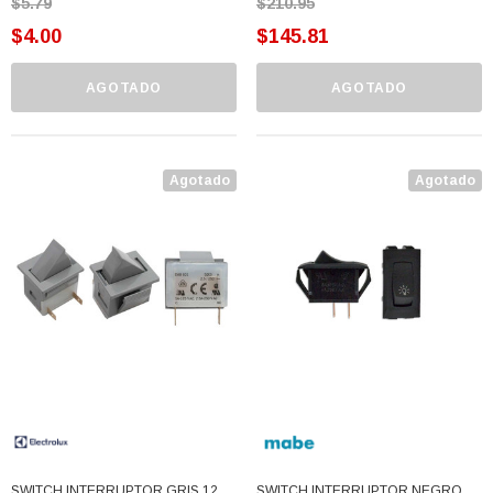
$5.79
$210.95
$4.00
$145.81
AGOTADO
AGOTADO
Agotado
Agotado
SWITCH INTERRUPTOR GRIS 125V
SWITCH INTERRUPTOR NEGRO