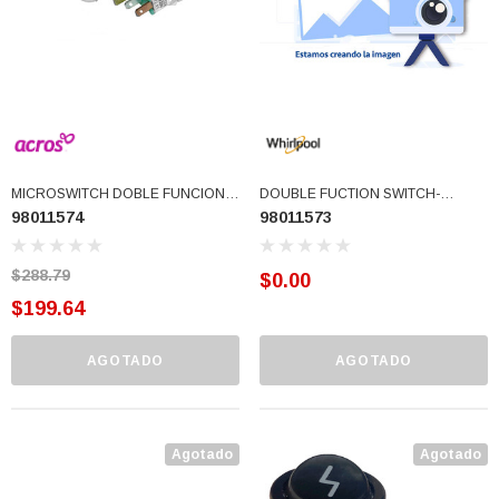
MICROSWITCH DOBLE FUNCION
DOUBLE FUCTION SWITCH-
98011574
98011573
BLANCO (98011574)
ALMOND (98011573)
$288.79
$0.00
$199.64
AGOTADO
AGOTADO
3366877-JAS Sust
BALERO 6006 ORIG SELLO NEOPRENO
Agotado
Agotado
3934469
7091, AH388034,
360130 W10239909 228C2007P001 (3934469)