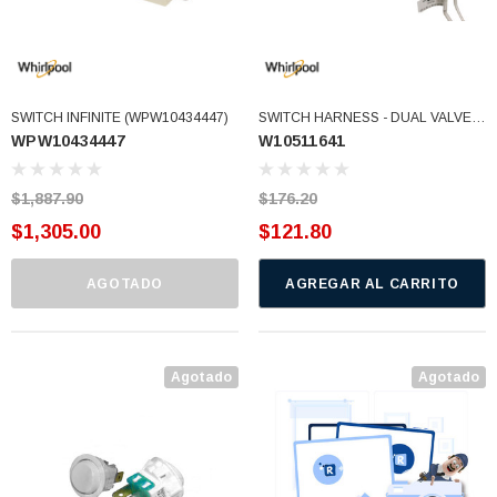
SWITCH INFINITE (WPW10434447)
SWITCH HARNESS - DUAL VALVE
WPW10434447
W10511641
(W10511641)
$1,887.90
$176.20
$1,305.00
$121.80
AGOTADO
AGREGAR AL CARRITO
Agotado
Agotado