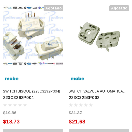
Agotado
Agotado
SWITCH BISQUE (223C3292P004)
SWITCH VALVULA AUTOMATICA
223C3292P004
223C3253P002
USAR 223C3253P001
(223C3253P002)
$19.86
$31.37
$13.73
$21.68