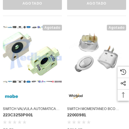
AGOTADO
AGOTADO
Agotado
Agotado
SWITCH VALVULA AUTOMATICA
SWITCH MOMENTANEO BCO
223C3253P001
22003981
USAR 223C3253P002
2/PUNTAS (22003981)
DESCONTINUADO
(223C3253P001)