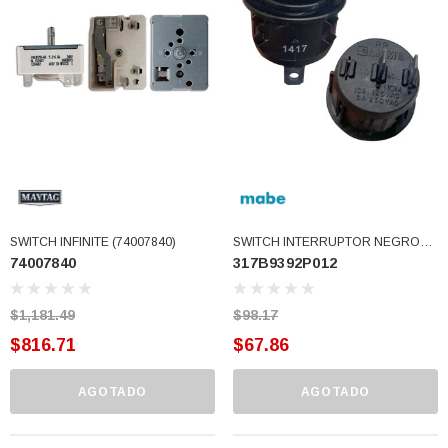
77)
$46.62
$30.68
 CARRITO
AGREGAR AL CARRITO
SWITCH INFINITE (74007840)
SWITCH INTERRUPTOR NEGRO
74007840
317B9392P012
WS01F04164 (317B9392P012)
$1,181.49
$98.17
$816.71
$67.86
AGOTADO
AGOTADO