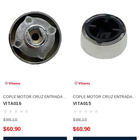
COPLE MOTOR CRUZ ENTRADA
COPLE MOTOR CRUZ ENTRADA
VITA016
VITA015
OVALADA (VITA016)
CUADRADA (VITA015)
$88.10
$88.10
$60.90
$60.90