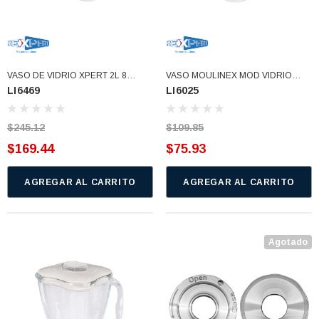
VASO DE VIDRIO XPERT 2L 8
VASO MOULINEX MOD VIDRIO
LI6469
LI6025
TAZAS (LI6469)
(LI6025)
$245.12
$109.85
$169.44
$75.93
AGREGAR AL CARRITO
AGREGAR AL CARRITO
Agotado