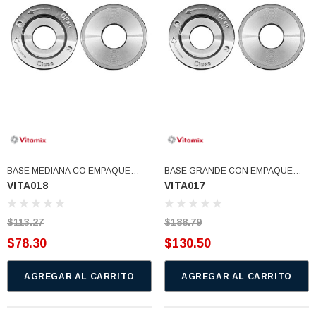
77)
$46.62
$30.68
 CARRITO
AGREGAR AL CARRITO
BASE MEDIANA CO EMPAQUE
BASE GRANDE CON EMPAQUE
VITA018
VITA017
(VITA018)
(VITA017)
$113.27
$188.79
$78.30
$130.50
AGREGAR AL CARRITO
AGREGAR AL CARRITO