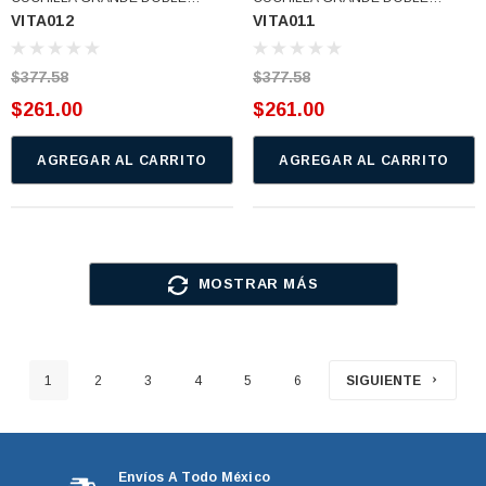
VITA012
VITA011
ESTRELLA SIERRA ASTRIADO
ESTRELLA COPLE ASTRIADO
(VITA012)
(VITA011)
$377.58
$377.58
$261.00
$261.00
AGREGAR AL CARRITO
AGREGAR AL CARRITO
MOSTRAR MÁS
1
2
3
4
5
6
SIGUIENTE
Envíos A Todo México