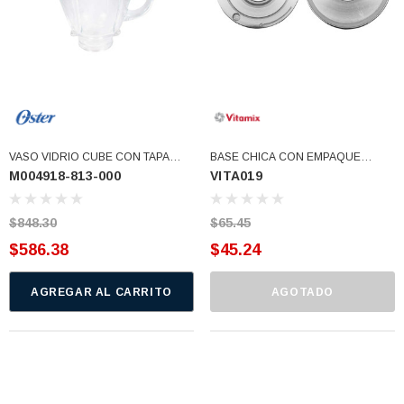
VASO VIDRIO CUBE CON TAPA
BASE CHICA CON EMPAQUE
M004918-813-000
VITA019
(M004918-813-000)
(VITA019)
$848.30
$65.45
$586.38
$45.24
AGREGAR AL CARRITO
AGOTADO
3366877-JAS Sust
BALERO 6006 ORIG SELLO NEOPRENO
3934469
7091, AH388034,
360130 W10239909 228C2007P001 (3934469)