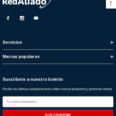
Servicios
Marcas populares
Suscríbete a nuestro boletín
Recibe las últimas actualizaciones sobre nuevos productos y próximas ventas.
D
3366877-JAS Sust
BALERO 6006 ORIG SELLO NEOPRENO
i
3934469
7091, AH388034,
360130 W10239909 228C2007P001 (3934469)
r