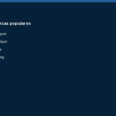
rcas populares
pool
Xpert
e
tag