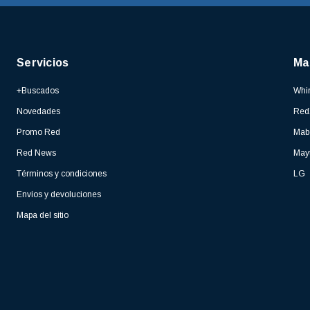
Servicios
Ma
+Buscados
Whir
Novedades
Red
Promo Red
Mab
Red News
May
Términos y condiciones
LG
Envíos y devoluciones
Mapa del sitio