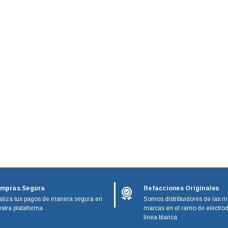
mpras Segura
Refacciones Originales
liza tus pagos de manera segura en
Somos distribuidores de las m
stra plataforma
marcas en el ramo de electro
línea blanca