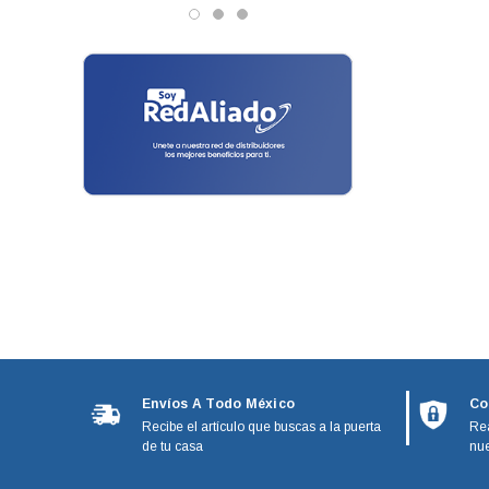
Clavijas
Genetron - Quimobasicos
Adaptadores
Harris
Frigidaire
Bastón Para Bomba
Mirage
Brocas
Emerson
Convertidor De Datos
Hunter
Temisa
Eliminador
Tricorp
Llaves
Adesa
Multicontactos
Metal Frio
Ranco
Terminal
Turner
Transductor De Presión
Envíos A Todo México
Co
Affresh
Recibe el artículo que buscas a la puerta
Rea
Bombas De Agua
de tu casa
nue
BOSH
Ekco