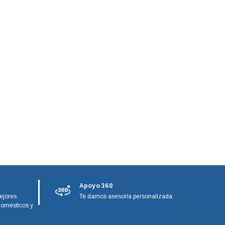
Apoyo 360
ejores
Te damos asesoría personalizada
domésticos y