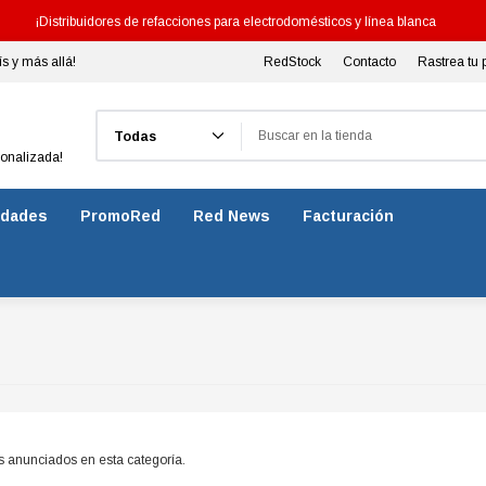
¡Distribuidores de refacciones para electrodomésticos y línea blanca
ís y más allá!
RedStock
Contacto
Rastrea tu 
Buscar
sonalizada!
dades
PromoRed
Red News
Facturación
s anunciados en esta categoría.