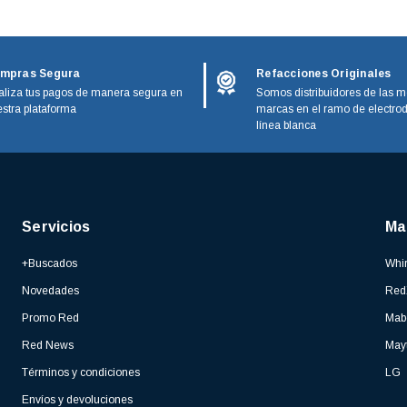
mpras Segura
Refacciones Originales
liza tus pagos de manera segura en
Somos distribuidores de las m
stra plataforma
marcas en el ramo de electro
línea blanca
Servicios
Ma
+Buscados
Whir
Novedades
Red
Promo Red
Mab
Red News
May
Términos y condiciones
LG
Envíos y devoluciones