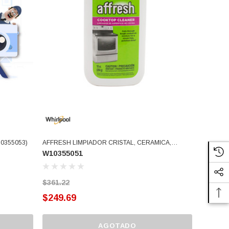
0355053)
AFFRESH LIMPIADOR CRISTAL, CERAMICA,
W10355051
PORCELANA W10336909 (W10355051)
$361.22
$249.69
AGOTADO