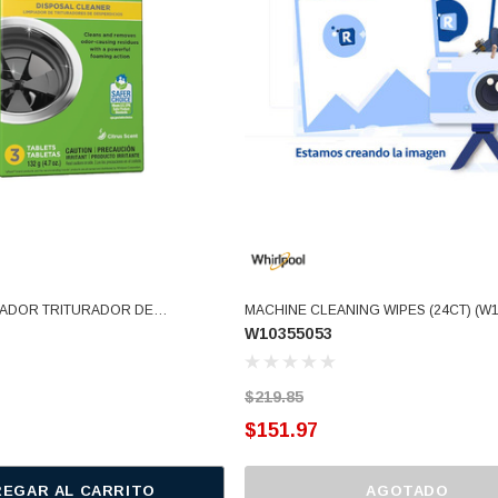
IADOR TRITURADOR DE
MACHINE CLEANING WIPES (24CT) (W1
W10355053
O TARJA (W10509526)
$219.85
$151.97
EGAR AL CARRITO
AGOTADO