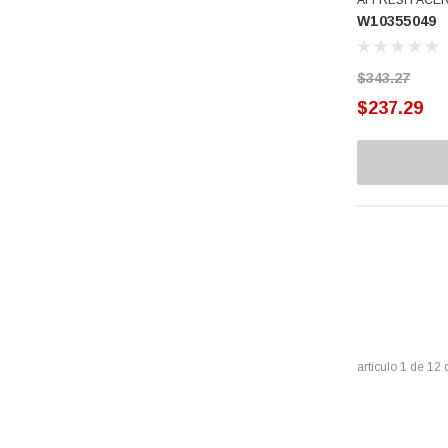
Hamilton Beach
W10355049
Rondanas
IEM
Forane
Tokens Programadores
$343.27
Nutribullet
$237.29
Fundas Para Lavadoras
Sola Basic
Valvulas De Carga
Sonos
Speed Queen
Tuberías - Conexiones
Sunbeam
Detergentes - Limpiadores
Coflex
Elementos De Arranque
CPS
MAN
Seguros
Midea
Pinturas - Retocadores
artículo
1
de
12
SAGEnergy
Varios
LA-CO
3M