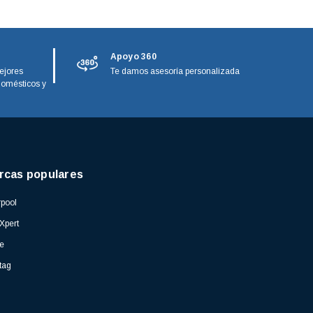
Apoyo 360
ejores
Te damos asesoría personalizada
domésticos y
rcas populares
pool
Xpert
e
tag