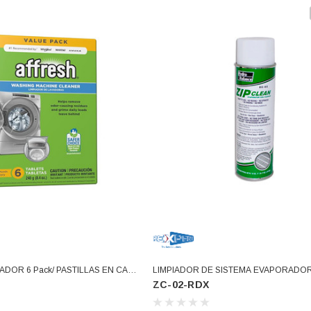
ADOR 6 Pack/ PASTILLAS EN CAJA
LIMPIADOR DE SISTEMA EVAPORADOR 
ZC-02-RDX
RAS AUT W10135699A 18001080
SPRAY ZIP CLEAN (ZC-02-RDX)
549845 (W10501250)