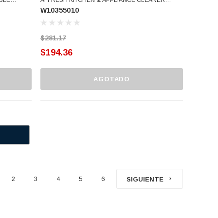
W10355010
(W10355010)
$281.17
$194.36
AGOTADO
2
3
4
5
6
SIGUIENTE