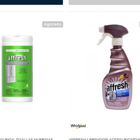
Agotado
O INOX. TOALLAS HUMEDAS
AFFRESH LIMPIADOR ACERO INOXIDA