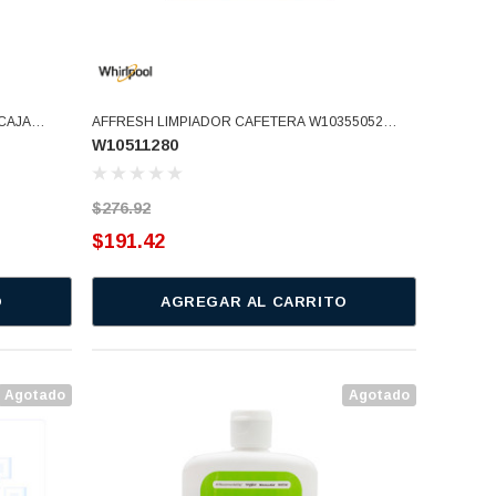
 CAJA
AFFRESH LIMPIADOR CAFETERA W10355052
W10511280
8001080
(W10511280)
PASTILLAS
$276.92
$191.42
O
AGREGAR AL CARRITO
Agotado
Agotado