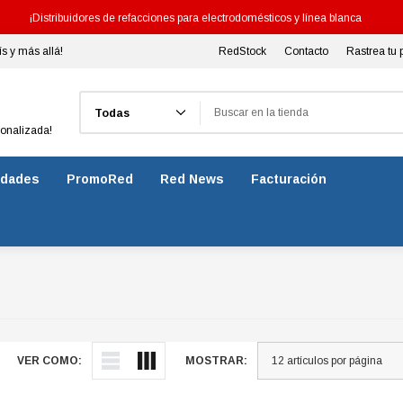
¡Distribuidores de refacciones para electrodomésticos y línea blanca
ís y más allá!
RedStock
Contacto
Rastrea tu 
Buscar
sonalizada!
dades
PromoRed
Red News
Facturación
VER COMO:
MOSTRAR: