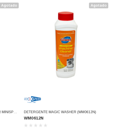
Agotado
Agotado
MINISPLiT
DETERGENTE MAGIC WASHER (WM0612N)
WM0612N