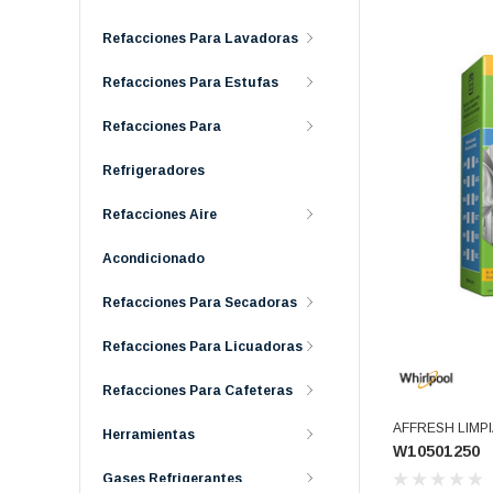
Refacciones Para Lavadoras
Refacciones Para Estufas
Refacciones Para
Refrigeradores
Refacciones Aire
Acondicionado
Refacciones Para Secadoras
Refacciones Para Licuadoras
Refacciones Para Cafeteras
AFFRESH LIMPI
Herramientas
W10501250
TINAS LAVADO
W10549846 W10
Gases Refrigerantes