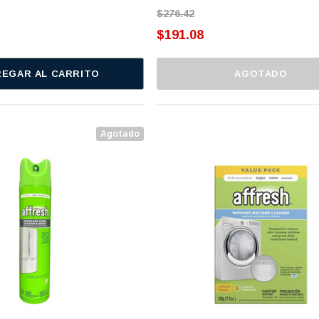
$276.42
$191.08
EGAR AL CARRITO
AGOTADO
Agotado