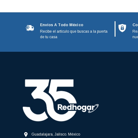
Black and Decker
Calorex
GE Monogram
Envíos A Todo México
Co
Recibe el artículo que buscas a la puerta
Rea
IO Mabe
de tu casa
nue
Kenmore
Magic bullet
Moulinex
Paragon
Phillips
Stanley
Guadalajara, Jalisco. México