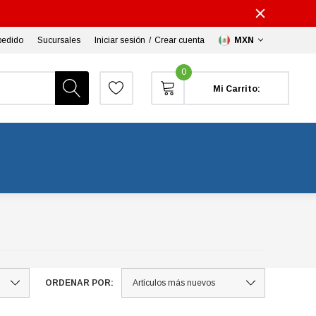
pedido
Sucursales
Iniciar sesión
/
Crear cuenta
MXN
0
Mi Carrito:
ORDENAR POR: