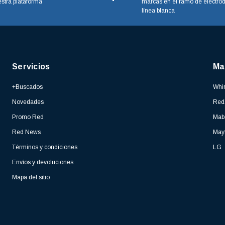
stra plataforma
marcas en el ramo de electro
línea blanca
Servicios
Ma
+Buscados
Whir
Novedades
Red
Promo Red
Mab
Red News
May
Términos y condiciones
LG
Envíos y devoluciones
Mapa del sitio