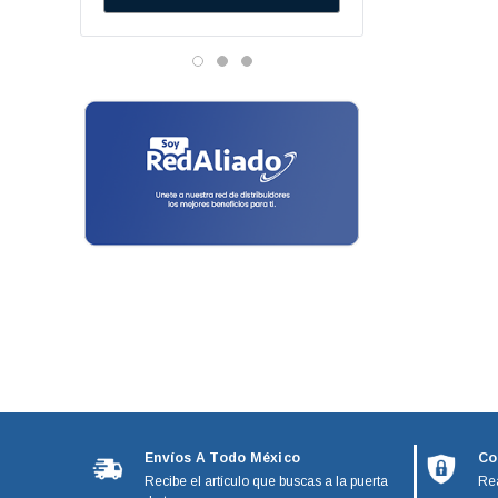
Danfos
Brocas
Vitamix
Cintas Aislantes
Genetron - Quimobasicos
Corta Tubos
Harris
Frigidaire
Desarmadores
Mirage
Detectores De Fugas
Emerson
Dobladores De Tubos
Hunter
Temisa
Expansores
Tricorp
Flexometros
Adesa
Gas Propileno
Metal Frio
Ranco
Guantes
Turner
Juego De Dados
Envíos A Todo México
Co
Affresh
Recibe el artículo que buscas a la puerta
Rea