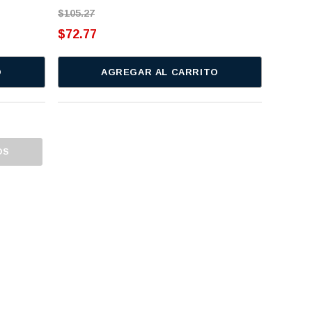
$105.27
$72.77
O
AGREGAR AL CARRITO
OS