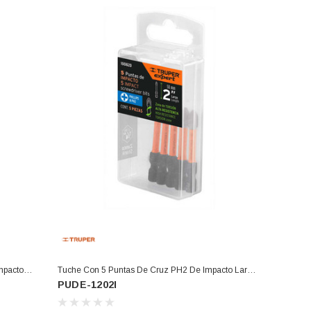
mpacto
Tuche Con 5 Puntas De Cruz PH2 De Impacto Largo
PUDE-1202I
2", Expert (PUDE-1202I)