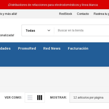
¡Distribuidores de refacciones para electrodomésticos y línea blanca
ís y más allá!
RedStock
Contacto
Rastrea tu 
Buscar
sonalizada!
dades
PromoRed
Red News
Facturación
VER COMO:
MOSTRAR: