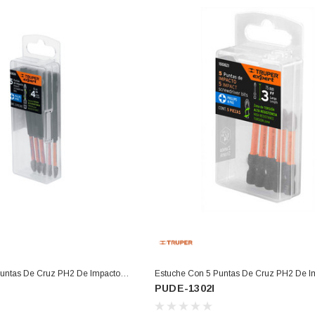
Puntas De Cruz PH2 De Impacto
Estuche Con 5 Puntas De Cruz PH2 De I
PUDE-1302I
1402I)
Largo 3", Expert (PUDE-1302I)