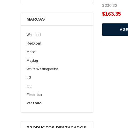
$236.32
Escaleras
$163.35
MARCAS
Esmeriladoras
AGR
Gorras
Whirlpool
Llaves
RedXpert
Mabe
Llaves Programadoras
Maytag
Manuales
White Westinghouse
Marros
LG
GE
Medicion
Electrolux
Medidor Laser
Ver todo
Daewoo | Winia
Peines
Oster
Samsung
Porta Herramientas
PRODUCTOS DESTACADOS