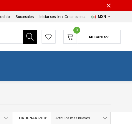
pedido
Sucursales
Iniciar sesión
/
Crear cuenta
MXN
0
Mi Carrito:
ORDENAR POR: