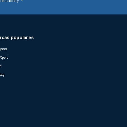
domésticos y
rcas populares
pool
Xpert
e
tag