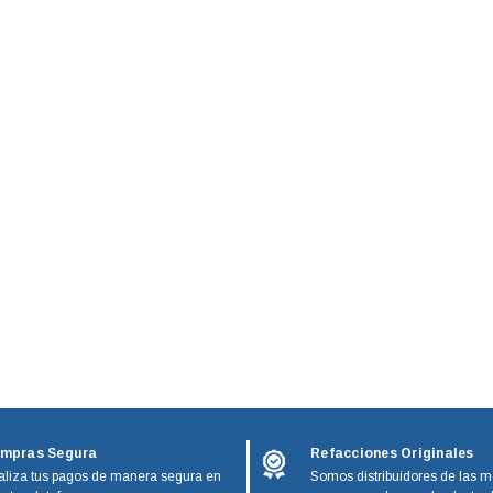
mpras Segura
Refacciones Originales
liza tus pagos de manera segura en
Somos distribuidores de las m