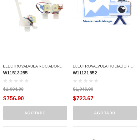
ELECTROVALVULA ROCIADOR
ELECTROVALVULA ROCIADOR
W11513255
W11131852
LARGO W11446331 (W11513255)
RECTO VMW W10683603
W10144820 W11210461 W11131853
W11025984 W11210459 W11222849
$1,094.98
$1,046.90
W10472844 W10869801
$756.90
$723.67
(W11131852)
AGOTADO
AGOTADO
3366877-JAS Sust
BALERO 6006 ORIG SELLO NEOPRENO
3934469
7091, AH388034,
360130 W10239909 228C2007P001 (3934469)