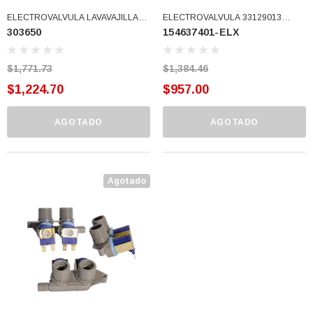
ELECTROVALVULA LAVAVAJILLAS
ELECTROVALVULA 33129013
303650
154637401-ELX
WH. (303650)
1378823 154219601 154219602
154359801 154359802 154373301
154373303 15445901 (154637401-
$1,771.73
$1,384.46
ELX)
$1,224.70
$957.00
AGOTADO
AGOTADO
Agotado