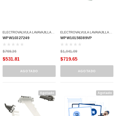
ELECTROVALVULA LAVAVAJILLAS
ELECTROVALVULA LAVAVAJILLAS
WPW10327249
WPW10158389VP
WPW10327249VP W10316814
W10158389 (WPW10158389VP)
(WPW10327249)
$769.36
$1,041.09
$531.81
$719.65
AGOTADO
AGOTADO
Agotado
Agotado