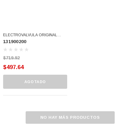
ELECTROVALVULA ORIGINAL
131900200
134211400 131900200 USAR
134211400-RS (131900200)
$719.92
$497.64
AGOTADO
NO HAY MÁS PRODUCTOS