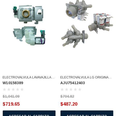
77)
$46.62
$30.68
 CARRITO
AGREGAR AL CARRITO
ELECTROVALVULA LAVAVAJILLAS
ELECTROVALVULA LG ORIGINAL 4
W10158389
AJU75412403
WPW10158389VP (W10158389)
SALIDAS 12 V 5220FR2008Y
5220FR2008N (AJU75412403)
$1,041.09
$704.82
$719.65
$487.20