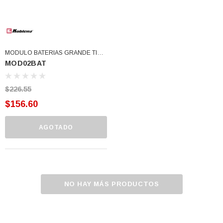
MODULO BATERIAS GRANDE TIPO
MOD02BAT
A CALENTADOR BOILERS
(MOD02BAT)
$226.55
$156.60
AGOTADO
NO HAY MÁS PRODUCTOS