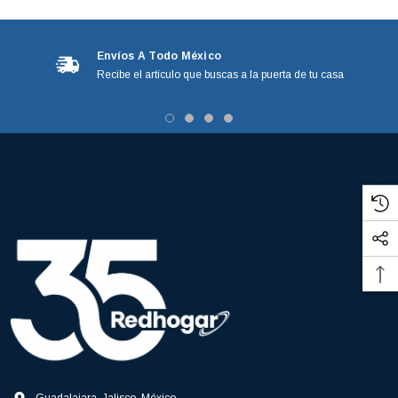
Envíos A Todo México
Recibe el artículo que buscas a la puerta de tu casa
3366877-JAS Sust
BALERO 6006 ORIG SELLO NEOPRENO
3934469
7091, AH388034,
360130 W10239909 228C2007P001 (3934469)