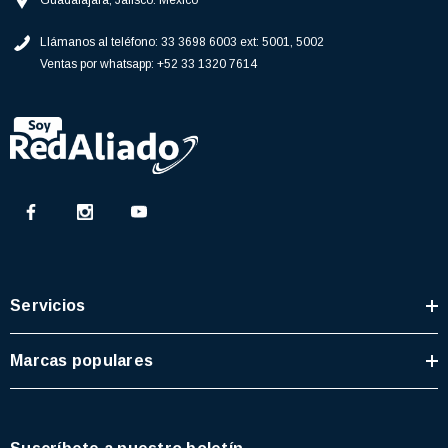
Guadalajara, Jalisco. México
77)
$46.62
Llámanos al teléfono:
33 3698 6003 ext: 5001, 5002
$30.68
Ventas por whatsapp:
+52 33 1320 7614
 CARRITO
AGREGAR AL CARRITO
Servicios
Marcas populares