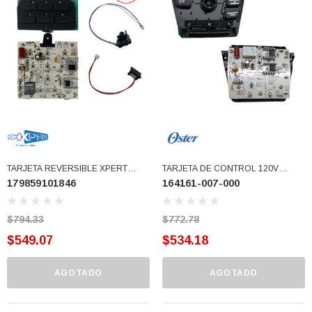
77)
$46.62
$30.68
 CARRITO
AGREGAR AL CARRITO
TARJETA REVERSIBLE XPERT
TARJETA DE CONTROL 120V
179859101846
164161-007-000
OSTER (179859101846)
REVERSIBLE (164161-007-000)
$794.33
$772.78
$549.07
$534.18
AGOTADO
AGOTADO