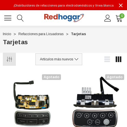
¡Distribuidores de refacciones para electrodomésticos y línea blanca
0
Inicio
Refacciones para Licuadoras
Tarjetas
Tarjetas
0 7614
Agotado
Agotado