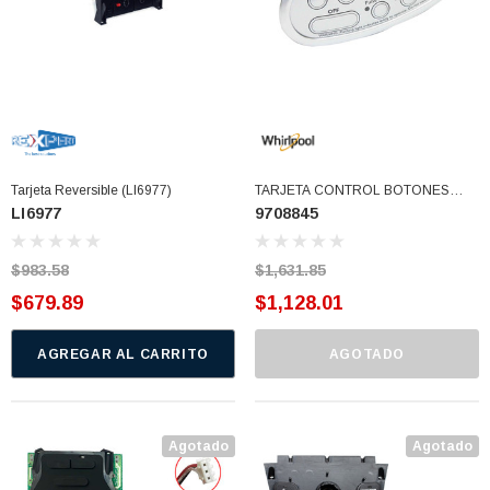
Tarjeta Reversible (LI6977)
TARJETA CONTROL BOTONES
LI6977
9708845
GRIS 120V (9708845)
$983.58
$1,631.85
$679.89
$1,128.01
AGREGAR AL CARRITO
AGOTADO
3366877-JAS Sust
BALERO 6006 ORIG SELLO NEOPRENO
Agotado
Agotado
3934469
7091, AH388034,
360130 W10239909 228C2007P001 (3934469)