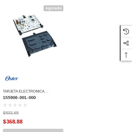
Agotado
TARJETA ELECTRONICA
155906-001-000
OSTERLIC.REVERSIBLE 155906-
101-000 (155906-001-000)
$533.65
$368.88