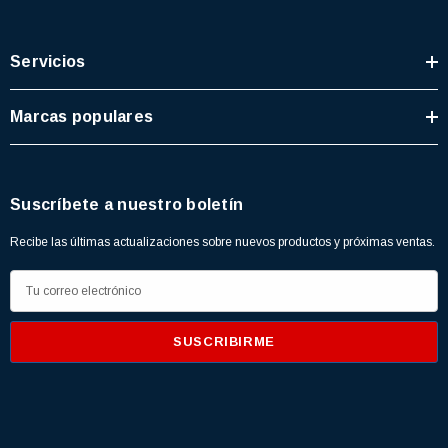
Servicios
Marcas populares
Suscríbete a nuestro boletín
Recibe las últimas actualizaciones sobre nuevos productos y próximas ventas.
D
i
r
e
c
c
i