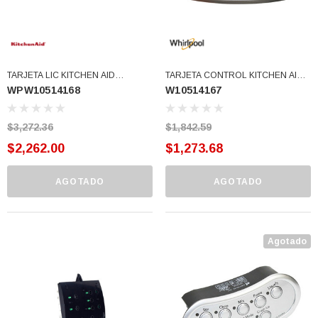
TARJETA LIC KITCHEN AID
TARJETA CONTROL KITCHEN AID
WPW10514168
W10514167
W10514168 (WPW10514168)
(W10514167)
$3,272.36
$1,842.59
$2,262.00
$1,273.68
AGOTADO
AGOTADO
Agotado