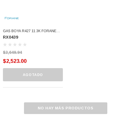
GAS BOYA R427 11.3K FORANE
RX0439
(RX0439)
$3,649.94
$2,523.00
AGOTADO
NO HAY MÁS PRODUCTOS