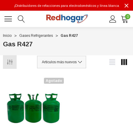
¡Distribuidores de refacciones para electrodomésticos y línea blanca
0
Inicio
Gases Refrigerantes
Gas R427
Gas R427
0 7614
Agotado