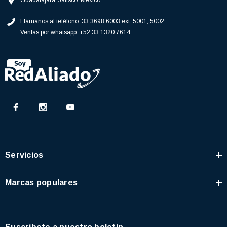
Guadalajara, Jalisco. México
77)
$46.62
Llámanos al teléfono:
33 3698 6003 ext: 5001, 5002
$30.68
Ventas por whatsapp:
+52 33 1320 7614
 CARRITO
AGREGAR AL CARRITO
Servicios
Marcas populares