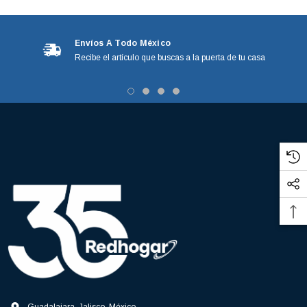
Envíos A Todo México
Recibe el artículo que buscas a la puerta de tu casa
3366877-JAS Sust
BALERO 6006 ORIG SELLO NEOPRENO
3934469
7091, AH388034,
360130 W10239909 228C2007P001 (3934469)