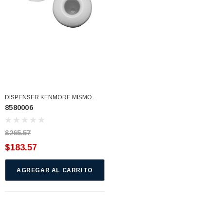
DISPENSER KENMORE MISMO
8580006
8543478 (8580006)
$265.57
$183.57
AGREGAR AL CARRITO