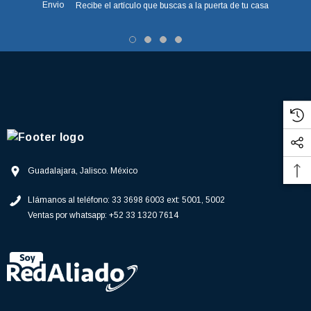
Recibe el artículo que buscas a la puerta de tu casa
Guadalajara, Jalisco. México
Llámanos al teléfono:
33 3698 6003 ext: 5001, 5002
Ventas por whatsapp:
+52 33 1320 7614
3366877-JAS Sust
BALERO 6006 ORIG SELLO NEOPRENO
3934469
7091, AH388034,
360130 W10239909 228C2007P001 (3934469)