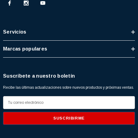
77)
$46.62
$30.68
Servicios
 CARRITO
AGREGAR AL CARRITO
Marcas populares
Suscríbete a nuestro boletín
Recibe las últimas actualizaciones sobre nuevos productos y próximas ventas.
D
i
r
e
c