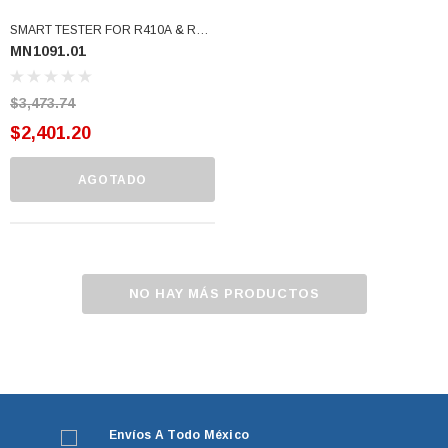
SMART TESTER FOR R410A & R32
MN1091.01
SISTEMAS A/A ERRECOM
(MN1091.01)
$3,473.74
$2,401.20
AGOTADO
NO HAY MÁS PRODUCTOS
Envíos A Todo México