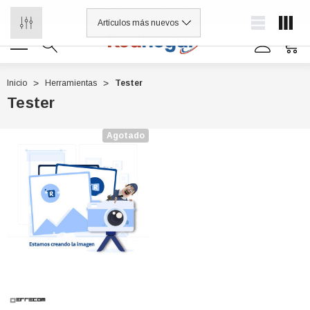
¡Distribuidores de refacciones para electrodomésticos y línea blanca
0
Inicio
Herramientas
Tester
Tester
0 7614
Agotado