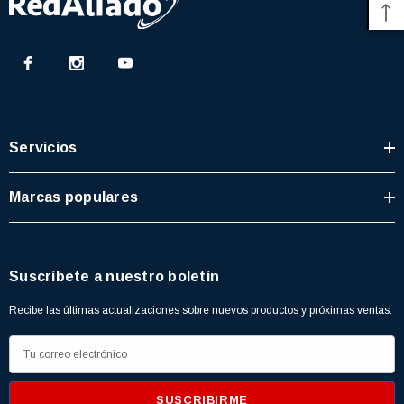
Servicios
Marcas populares
Suscríbete a nuestro boletín
Recibe las últimas actualizaciones sobre nuevos productos y próximas ventas.
D
3366877-JAS Sust
BALERO 6006 ORIG SELLO NEOPRENO
i
3934469
7091, AH388034,
360130 W10239909 228C2007P001 (3934469)
r