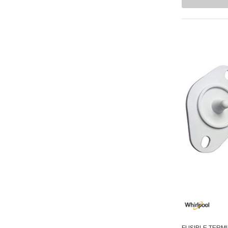
Resortes
BOSH
Ekco
Rodillo Tambor
Presto
Seguros Bloquea Puertas
Erka
Sellos Tina
Husky
Aquion
Sensores
Flojet
Soportes
T-FAL
Tapas
Avaly
Dupont
Tarjetas Control
GMCC
Termistores
Supco
Termostatos
Acemire
Deflecto
Turbinas
Depza
Valvulas De Gas
FUSIBLE TERMI