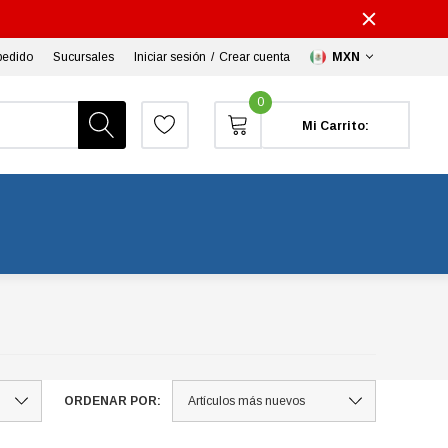
pedido
Sucursales
Iniciar sesión
/
Crear cuenta
MXN
0
Mi Carrito:
ORDENAR POR: