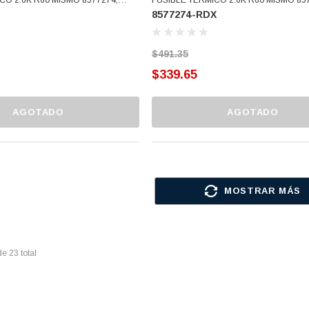
I
8577274-RDX
74-WHI)
3976615 (8577274-RDX)
$491.35
$339.65
AGOTADO
AGOTADO
MOSTRAR MÁS
de
23
total