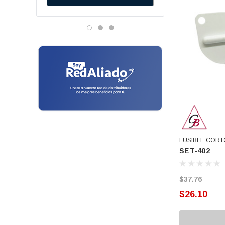
Danfos
Fusibles
Vitamix
Jaladeras Para Puerta
Genetron - Quimobasicos
Microswitch
Harris
Frigidaire
Motores
Mirage
Nariz Actuador
Emerson
Panel De Control
Hunter
Temisa
Patas Niveladoras
Tricorp
FUSIBLE CORTO
Perillas
SET-402
Adesa
Poleas
Metal Frio
$37.76
Ranco
Programadores
$26.10
Turner
Resistencias
Affresh