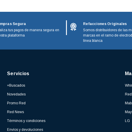
mpras Segura
Refacciones Originales
liza tus pagos de manera segura en
Somos distribuidores de las m
stra plataforma
marcas en el ramo de electro
línea blanca
Servicios
Ma
+Buscados
Whir
Novedades
Red
Promo Red
Mab
Red News
May
Términos y condiciones
LG
Envíos y devoluciones