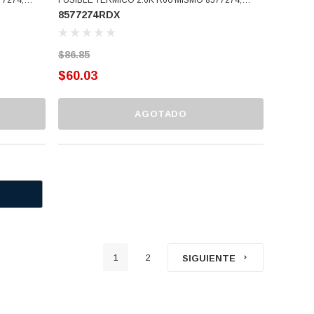
8577274RDX
3976615 (8577274RDX)
$86.85
$60.03
AGOTADO
1
2
SIGUIENTE