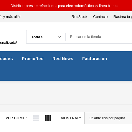
¡Distribuidores de refacciones para electrodomésticos y línea blanca
ís y más allá!
RedStock
Contacto
Rastrea tu 
Buscar
sonalizada!
dades
PromoRed
Red News
Facturación
VER COMO:
MOSTRAR: