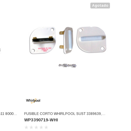
Agotado
FUSIBLE CORTO WHIRLPOOL SUST 3389639,
WP3390719-WHI
19)
3389640, 660877, 688841, 690198, 690798, 344958
WP3390719 (WP3390719-WHI)