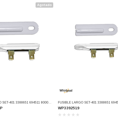
Agotado
0005
FUSIBLE LARGO SET-401 3388651 694511 80005
VP
WP3392519
9 USAR WP3392519V
ET401 3392519 WP3392519 (WP33925
)