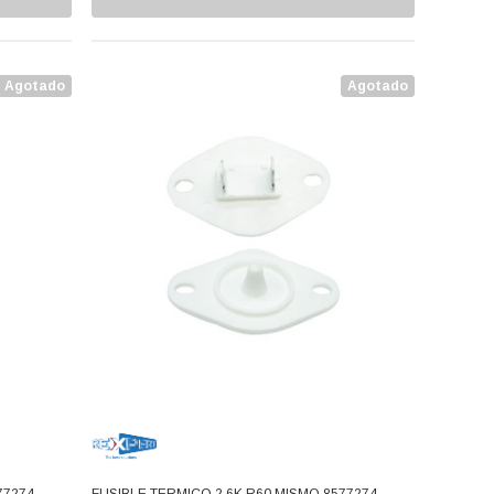
Agotado
Agotado
77274,
FUSIBLE TERMICO 2.6K R60 MISMO 8577274,