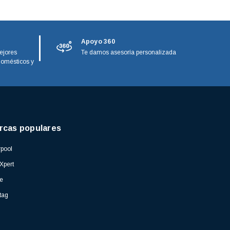
Apoyo 360
ejores
Te damos asesoría personalizada
domésticos y
rcas populares
pool
Xpert
e
tag