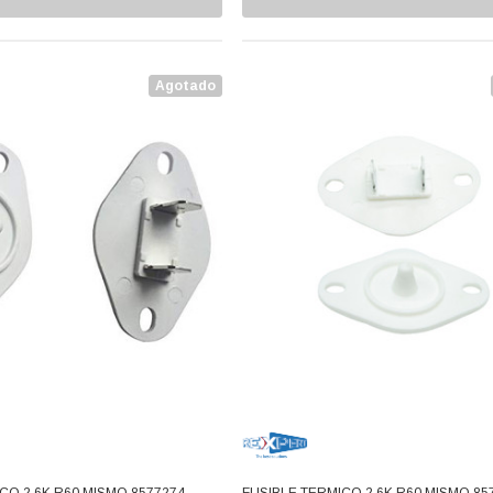
Agotado
CO 2.6K R60 MISMO 8577274,
FUSIBLE TERMICO 2.6K R60 MISMO 85