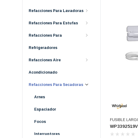
Refacciones Para Lavadoras
Refacciones Para Estufas
Refacciones Para
Refrigeradores
Refacciones Aire
Acondicionado
Refacciones Para Secadoras
Arnes
Espaciador
FUSIBLE LARGO SET-401 3388651 694511 8
Focos
WP3392519
ET401 339251
(WP3392519VP
Interruptores