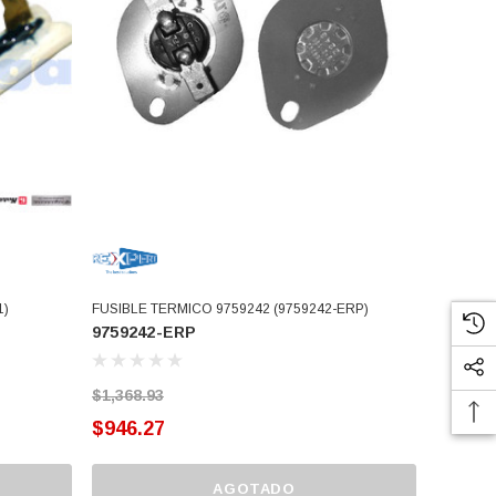
1)
FUSIBLE TERMICO 9759242 (9759242-ERP)
9759242-ERP
$1,368.93
$946.27
AGOTADO