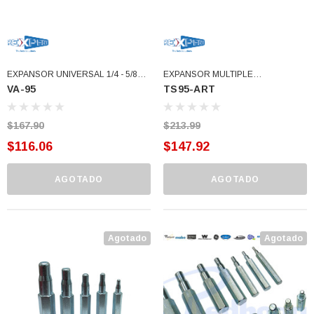
EXPANSOR UNIVERSAL 1/4 - 5/8
EXPANSOR MULTIPLE
VA-95
TS95-ART
Usar FT-301A (VA-95)
1/4,5/16,3/8,1/2,5/8 Usar FT-301A
(TS95-ART)
$167.90
$213.99
$116.06
$147.92
AGOTADO
AGOTADO
Agotado
Agotado