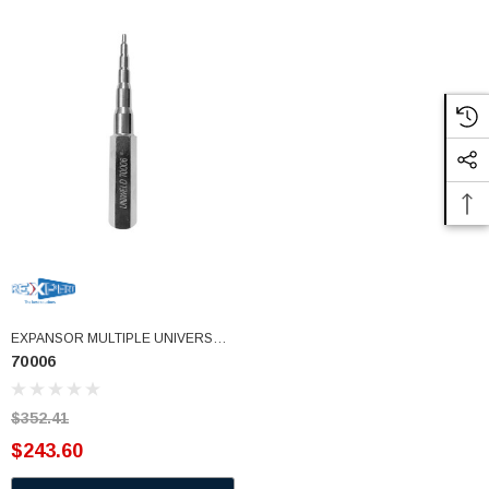
EXPANSOR MULTIPLE UNIVERSAL
70006
UNIWELD 1/4-1/2 (70006)
$352.41
$243.60