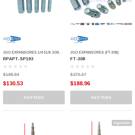
JGO EXPANSORES 1/4 51/6 3/38
JGO EXPANSORES (FT-308)
RPAPT-SP193
FT-308
1/2 Y 5/8 (RPAPT-SP193)
$188.84
$273.37
$130.53
$188.96
AGOTADO
AGOTADO
3366877-JAS Sust
BALERO 6006 ORIG SELLO NEOPRENO
Agotado
3934469
7091, AH388034,
360130 W10239909 228C2007P001 (3934469)