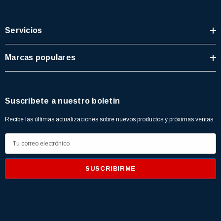
Servicios
Marcas populares
Suscríbete a nuestro boletín
Recibe las últimas actualizaciones sobre nuevos productos y próximas ventas.
D
i
r
e
c
c
i