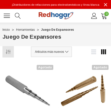
¡Distribuidores de refacciones para electrodomésticos y línea blanca
0
Inicio
Herramientas
Juego De Expansores
Juego De Expansores
0 7614
Agotado
Agotado