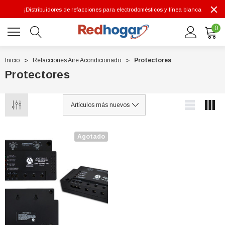
¡Distribuidores de refacciones para electrodomésticos y línea blanca
0
Inicio
Refacciones Aire Acondicionado
Protectores
Protectores
0 7614
Agotado