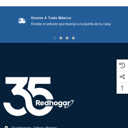
Envíos A Todo México
Recibe el artículo que buscas a la puerta de tu casa
3366877-JAS Sust
BALERO 6006 ORIG SELLO NEOPRENO
3934469
7091, AH388034,
360130 W10239909 228C2007P001 (3934469)