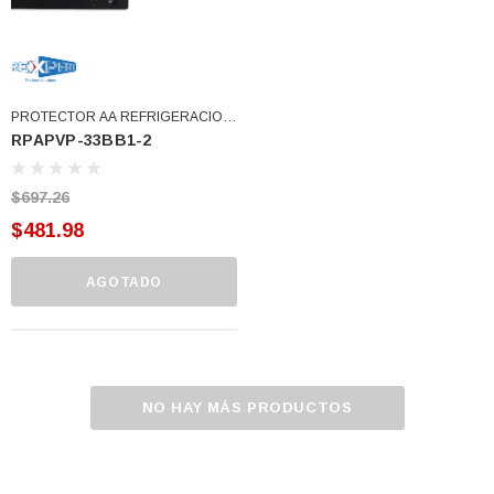
PROTECTOR AA REFRIGERACION
RPAPVP-33BB1-2
BIFASICO 220/60 3PH 3.5 AMPS
(RPAPVP-33BB1-2)
$697.26
$481.98
AGOTADO
NO HAY MÁS PRODUCTOS