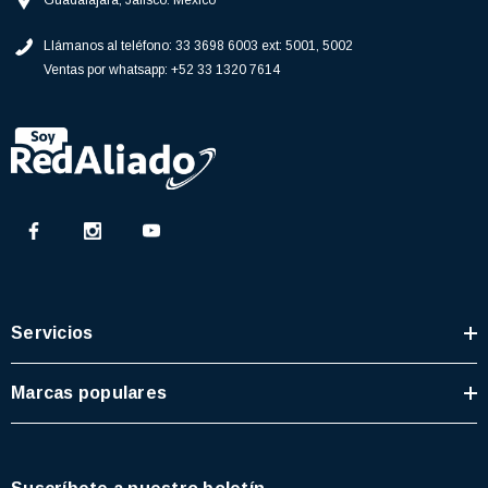
Guadalajara, Jalisco. México
77)
$46.62
Llámanos al teléfono:
33 3698 6003 ext: 5001, 5002
$30.68
Ventas por whatsapp:
+52 33 1320 7614
 CARRITO
AGREGAR AL CARRITO
Servicios
Marcas populares