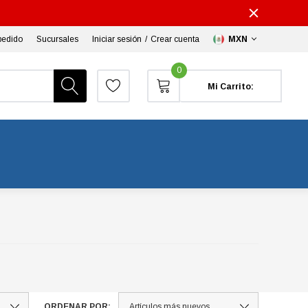
pedido
Sucursales
Iniciar sesión
/
Crear cuenta
MXN
0
Mi Carrito:
ORDENAR POR: