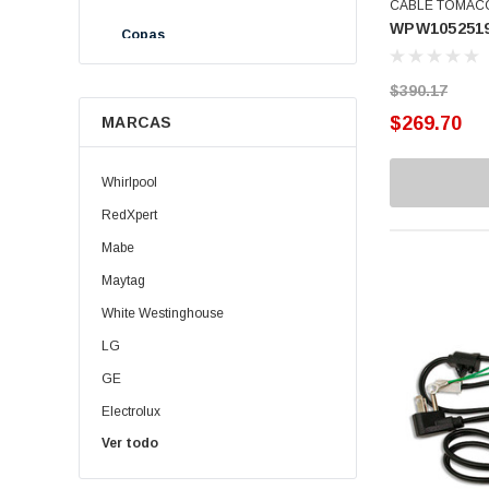
CABLE TOMAC
WPW105251
(WPW10525194
Copas
Cremallera
$390.17
$269.70
MARCAS
Elevadores
Ensambles
Whirlpool
Guías
RedXpert
Mabe
Helix
Maytag
Interruptor
White Westinghouse
Opresores
LG
GE
Pizarras
Electrolux
Plato Balatas
Ver todo
Daewoo | Winia
Porta Balatas
Oster