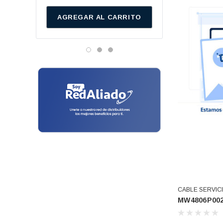
Baleros
Cinsa
AGREGAR AL CARRITO
AGREGAR AL C
Danfos
Bandas
Vitamix
Bielas
Genetron - Quimobasicos
Bisagras
Harris
Frigidaire
Block Tina
Mirage
Bombas De Drenado
Emerson
Botaguas
Hunter
Temisa
Bujes
Tricorp
Cables Toma Corriente
Adesa
Candados
CABLE SERVICI
Metal Frio
MW4806P00
Ranco
Canes
Turner