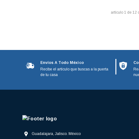
3M
Manuales
artículo
1
de
12
Black and Decker
Microswitch
Calorex
Motores
GE Monogram
IO Mabe
Nariz Actuador
Kenmore
Panel De Control
Envíos A Todo México
Co
Magic bullet
Recibe el artículo que buscas a la puerta
Rea
Paneles
Moulinex
de tu casa
nue
Paragon
Patas Niveladoras
Phillips
Perillas
Stanley
Piñon
Poleas
Guadalajara, Jalisco. México
Postes