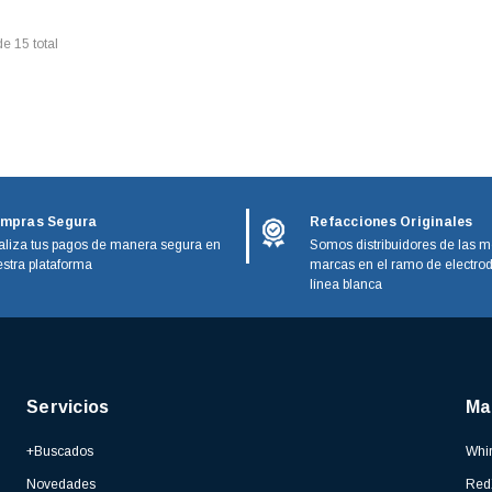
de
15
total
mpras Segura
Refacciones Originales
liza tus pagos de manera segura en
Somos distribuidores de las m
stra plataforma
marcas en el ramo de electro
línea blanca
Servicios
Ma
+Buscados
Whir
Novedades
Red