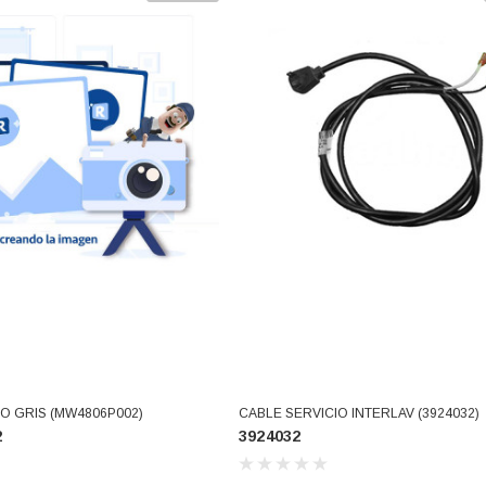
ARRITO
AGREGAR AL CARRITO
O GRIS (MW4806P002)
CABLE SERVICIO INTERLAV (3924032)
2
3924032