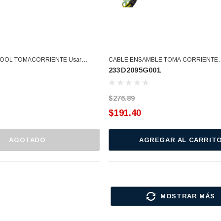
OOL TOMACORRIENTE Usar
CABLE ENSAMBLE TOMA CORRIENTE
233D2095G001
S
(233D2095G001)
,3347005,559C210P005,
285800)
$276.89
$191.40
AGOTADO
AGREGAR AL CARRIT
MOSTRAR MÁS