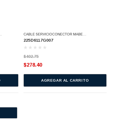
CABLE SERVICIOCONECTOR MABE
225D6117G007
(225D6117G007)
$402.75
$278.40
O
AGREGAR AL CARRITO