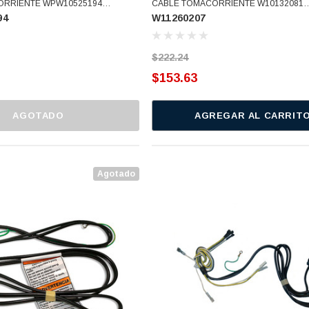
ORRIENTE WPW10525194
CABLE TOMACORRIENTE W10132081
94
W11260207
)
(W11260207)
$222.24
$153.63
AGOTADO
AGREGAR AL CARRIT
Agotado