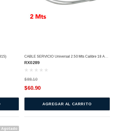
15)
CABLE SERVICIO Universal 2.50 Mts Calibre 18 Awg
RX0289
Uso Rudo C/tierra Fisica (RX0289)
$88.10
$60.90
O
AGREGAR AL CARRITO
Agotado