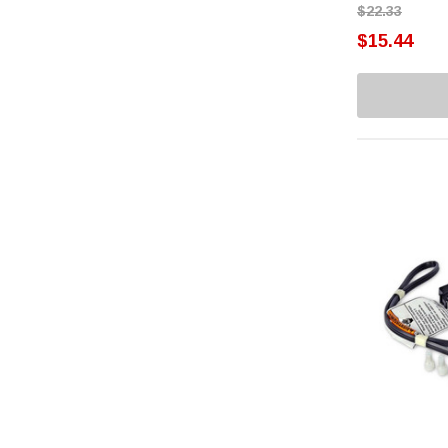
Capacitores
$22.33
Affresh
$15.44
Capelos
BOSH
Ekco
Chumaceras
Presto
Clutch
Erka
Cojinetes
Husky
Aquion
Coples
Flojet
Cubiertas
T-FAL
Discos Indicadores
Avaly
Dupont
Dispensadores
GMCC
Electroválvulas
Supco
Embragues
Acemire
Deflecto
Empaques