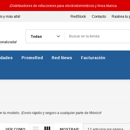
¡Distribuidores de refacciones para electrodomésticos y línea blanca
ís y más allá!
RedStock
Contacto
Rastrea tu 
Buscar
sonalizada!
dades
PromoRed
Red News
Facturación
n tu modelo. ¡Envío rápido y seguro a cualquier parte de México!
VER COMO:
MOSTRAR: