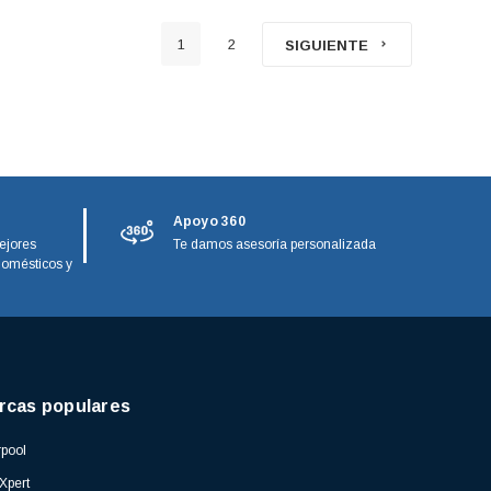
1
2
SIGUIENTE
Apoyo 360
ejores
Te damos asesoría personalizada
domésticos y
rcas populares
pool
Xpert