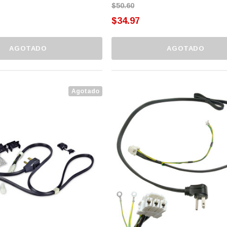
$50.60
$34.97
AGOTADO
AGOTADO
Agotado