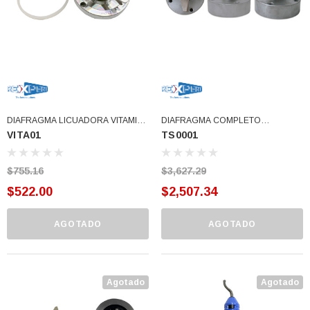
DIAFRAGMA LICUADORA VITAMIX
DIAFRAGMA COMPLETO
VITA01
TS0001
CON TUERCA DE FIJACION
LICUADORA INDUSTRIAL TAPISA
COMPATIBLE OSTER XPERT PRO
(TS0001)
(VITA01)
$755.16
$3,627.29
$522.00
$2,507.34
AGOTADO
AGOTADO
3366877-JAS Sust
BALERO 6006 ORIG SELLO NEOPRENO
Agotado
Agotado
3934469
7091, AH388034,
360130 W10239909 228C2007P001 (3934469)