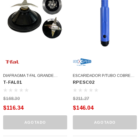
77)
$46.62
$30.68
 CARRITO
AGREGAR AL CARRITO
DIAFRAGMA T-FAL GRANDE
ESCARIDADOR P/TUBO COBRE
T-FAL01
RPESC02
INFINITY ORIGINAL (T-FAL01)
CONCAVO CUCHILLA EXTERNA
AZUL (RPESC02)
$168.30
$211.27
$116.34
$146.04
AGOTADO
AGOTADO