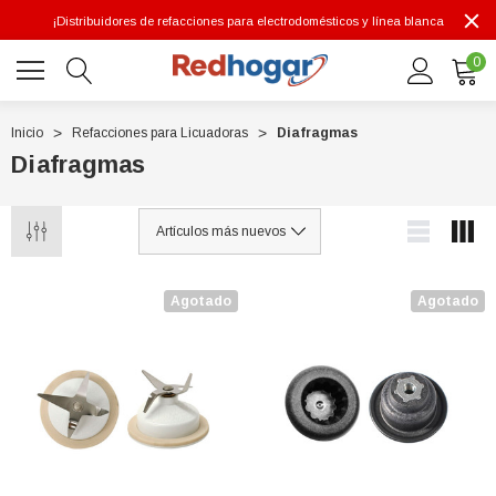
¡Distribuidores de refacciones para electrodomésticos y línea blanca
0
Inicio
Refacciones para Licuadoras
Diafragmas
Diafragmas
0 7614
Agotado
Agotado