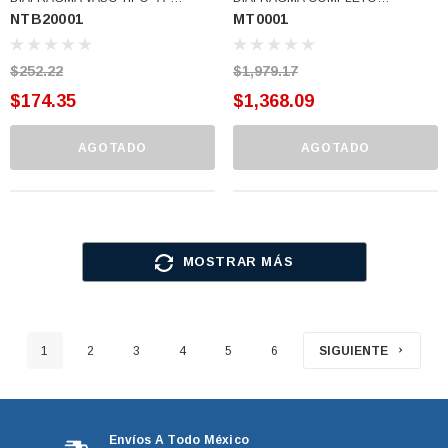
NTB20001
MT0001
GRANDE NUTRIBULLET 4
LICUADORA INDUSTRIAL MOMAT
CUCHILLAS (NTB20001)
(MT0001)
$252.22
$1,979.17
$174.35
$1,368.09
AGOTADO
AGOTADO
MOSTRAR MÁS
1
2
3
4
5
6
SIGUIENTE
Envíos A Todo México