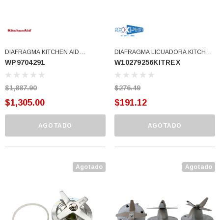
DIAFRAGMA KITCHEN AID
DIAFRAGMA LICUADORA KITCHEN
WP9704291
W10279256KITREX
9704203, 9704267, 9706716
AID CON COPLE HEMBRA
WP9704291 (WP9704291)
W10279256 WPW10514321
(W10279256KITREX)
$1,887.90
$276.49
$1,305.00
$191.12
AGOTADO
AGOTADO
Agotado
Agotado