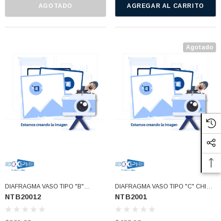
AGOTADO
AGREGAR AL CARRITO
Agotado
DIAFRAGMA VASO TIPO "B"
DIAFRAGMA VASO TIPO "C" CHICO
NTB20012
NTB2001
GRANDE (900W) NUTRIBULLET 2
MAGIC NUTRIBULLET (NTB2001)
CUCHILLAS (NTB20012)