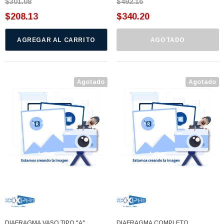
$301.08
$492.16
$208.13
$340.20
AGREGAR AL CARRITO
AGOTADO
Agotado
Agotado
DIAFRAGMA VASO TIPO "A"
DIAFRAGMA COMPLETO