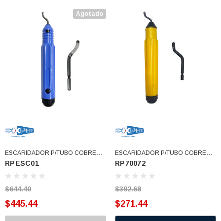
Agotado
ESCARIDADOR P/TUBO COBRE
ESCARIDADOR P/TUBO COBRE
RPESC01
RP70072
CONCAVO CUCHILLA EXTERNA
UNIWELD CONCAVO CUCHILLA
UNIWEL AMARILLO (RPESC01)
EXTERNA (RP70072)
$644.40
$392.68
$445.44
$271.44