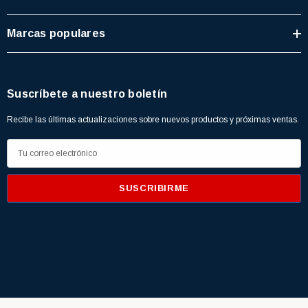
Marcas populares
Suscríbete a nuestro boletín
Recibe las últimas actualizaciones sobre nuevos productos y próximas ventas.
D
i
r
e
c
c
i
ó
n
d
Home
+ Buscados
Novedades
PromoRed
Red News