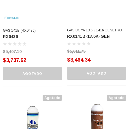
GAS BOYA 13.6K 141b GENETRON
GAS 141B (RX0436)
RX0141B-13.6K-GEN
RX0436
PRESURIZADO DESCONTINUADA
(RX0141B-13.6K-GEN)
$5,011.75
$5,407.10
$3,464.34
$3,737.62
AGOTADO
AGOTADO
Agotado
Agotado