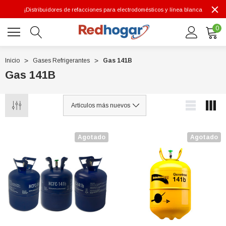
¡Distribuidores de refacciones para electrodomésticos y línea blanca
0
Inicio
Gases Refrigerantes
Gas 141B
Gas 141B
0 7614
Agotado
Agotado