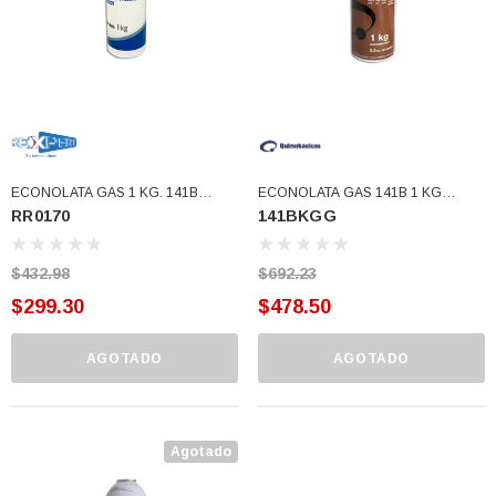
ECONOLATA GAS 1 KG. 141B
ECONOLATA GAS 141B 1 KG
RR0170
141BKGG
MARCAT (RR0170)
GENETRON PRESURIZADO
(141BKGG)
$432.98
$692.23
$299.30
$478.50
AGOTADO
AGOTADO
3366877-JAS Sust
BALERO 6006 ORIG SELLO NEOPRENO
Agotado
3934469
7091, AH388034,
360130 W10239909 228C2007P001 (3934469)