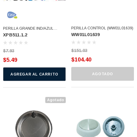
PERILLA CONTROL (WW01L01639)
PERILLA GRANDE IND/AZUL
WW01L01639
XPB511.1.2
DESCONTINUADA (XPB511.1.2)
$151.03
$7.93
$104.40
$5.49
AGOTADO
AGREGAR AL CARRITO
Agotado