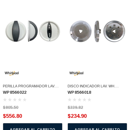
PERILLA PROGRAMADOR LAV.
DISCO INDICADOR LAV. WH.
WP8566022
WP8566018
WH. 8566022 WP8566022REX
8566018 (WP8566018)
(WP8566022)
$805.50
$339.82
$556.80
$234.90
AGREGAR AL CARRITO
AGREGAR AL CARRITO