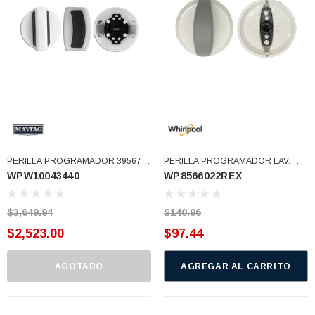
77)
$46.62
$30.68
 CARRITO
AGREGAR AL CARRITO
PERILLA PROGRAMADOR 3956786
PERILLA PROGRAMADOR LAV.
WPW10043440
WP8566022REX
W10043440 (WPW10043440)
WH. 8566022 (WP8566022REX)
$3,649.94
$140.96
$2,523.00
$97.44
AGOTADO
AGREGAR AL CARRITO