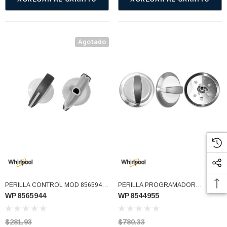
Agotado
PERILLA CONTROL MOD 8565944
PERILLA PROGRAMADOR
WP8565944
WP8544955
(WP8565944)
C/DISCO PLAT. BCA./GRIS WH
8544955 (WP8544955)
$281.93
$780.33