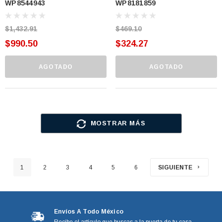
WP8544943
WP8181859
8544943 (WP8544943)
(WP8181859)
$1,432.91
$469.10
$990.50
$324.27
AGOTADO
AGOTADO
MOSTRAR MÁS
1
2
3
4
5
6
SIGUIENTE
Envíos A Todo México