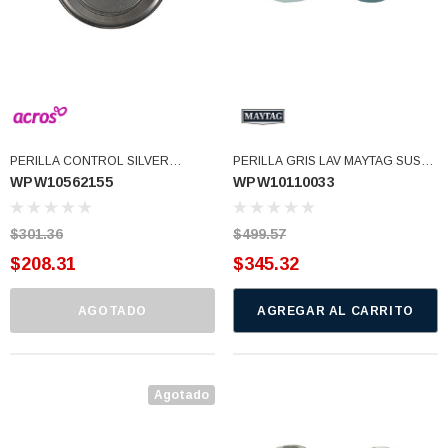
PERILLA CONTROL SILVER
PERILLA GRIS LAV MAYTAG SUST.
WPW10562155
WPW10110033
(WPW10562155)
W10112570 W10110033
(WPW10110033)
$301.36
$499.57
$208.31
$345.32
AGOTADO
AGREGAR AL CARRITO
Agotado
3366877-JAS Sust
BALERO 6006 ORIG SELLO NEOPRENO
3934469
7091, AH388034,
360130 W10239909 228C2007P001 (3934469)