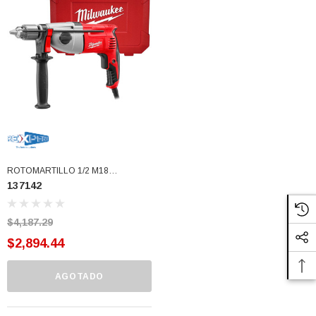
77)
$46.62
$30.68
 CARRITO
AGREGAR AL CARRITO
ROTOMARTILLO 1/2 M18
137142
MILWAUKEE (137142)
$4,187.29
$2,894.44
AGOTADO