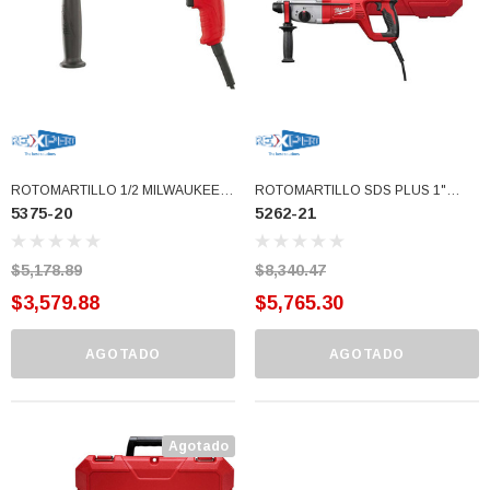
ROTOMARTILLO 1/2 MILWAUKEE
ROTOMARTILLO SDS PLUS 1"
5375-20
5262-21
(5375-20)
MILWAUKEE (5262-21)
$5,178.89
$8,340.47
$3,579.88
$5,765.30
AGOTADO
AGOTADO
3366877-JAS Sust
BALERO 6006 ORIG SELLO NEOPRENO
Agotado
3934469
7091, AH388034,
360130 W10239909 228C2007P001 (3934469)