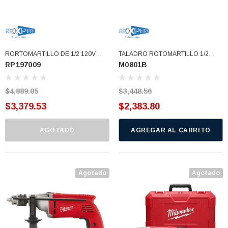
RORTOMARTILLO DE 1/2 120V
TALADRO ROTOMARTILLO 1/2
RP197009
M0801B
MILWAUKKE (RP197009)
MAKITA (M0801B)
$4,889.05
$3,448.56
$3,379.53
$2,383.80
AGOTADO
AGREGAR AL CARRITO
Agotado
Agotado