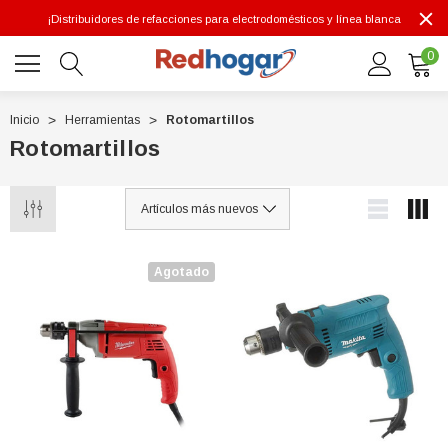
¡Distribuidores de refacciones para electrodomésticos y línea blanca
0
Inicio
Herramientas
Rotomartillos
Rotomartillos
0 7614
Agotado