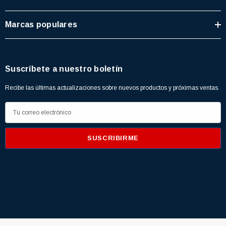
Marcas populares
Suscríbete a nuestro boletín
Recibe las últimas actualizaciones sobre nuevos productos y próximas ventas.
D
i
r
e
c
c
i
ó
n
d
Home
+ Buscados
Novedades
PromoRed
Red News