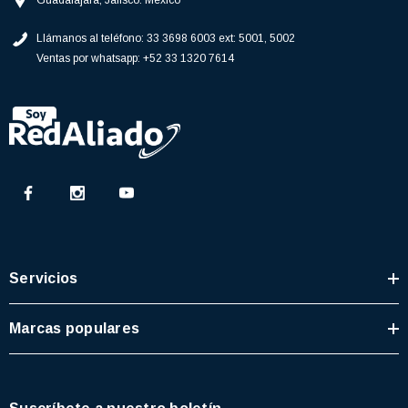
Guadalajara, Jalisco. México
77)
$46.62
Llámanos al teléfono:
33 3698 6003 ext: 5001, 5002
$30.68
Ventas por whatsapp:
+52 33 1320 7614
 CARRITO
AGREGAR AL CARRITO
Servicios
Marcas populares