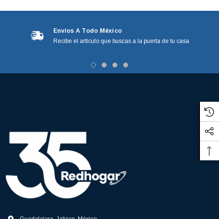
Envíos A Todo México
Recibe el artículo que buscas a la puerta de tu casa
3366877-JAS Sust
BALERO 6006 ORIG SELLO NEOPRENO
3934469
7091, AH388034,
360130 W10239909 228C2007P001 (3934469)