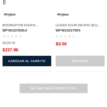
INTERRUPTOR PUERTA
LEADED DOOR SW SPST (IEC)
WPW10350910
WPW10237959
W10350910 (WPW10350910)
(WPW10237959)
$329.78
$0.00
$227.96
AGREGAR AL CARRITO
AGOTADO
NO HAY MÁS PRODUCTOS