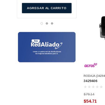
Baleros
Cinsa
AGREGAR AL CARRITO
AGREGAR AL C
Danfos
Bandas
Vitamix
Bielas
Genetron - Quimobasicos
Bisagras
Harris
Frigidaire
Block Tina
Mirage
Bombas De Drenado
Emerson
Botaguas
Hunter
Temisa
Bujes
Tricorp
RODAJA (34294
Cables Toma Corriente
3429406
Adesa
Candados
Metal Frio
$79.14
Ranco
Canes
$54.71
Turner