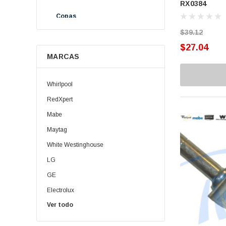
RX0384
Copas
$39.12
Cremallera
$27.04
MARCAS
Elevadores
Ensambles
Whirlpool
Guías
RedXpert
Mabe
Helix
Maytag
Interruptor
White Westinghouse
Opresores
LG
GE
Pizarras
Electrolux
Plato Balatas
Ver todo
Daewoo | Winia
Porta Balatas
Oster