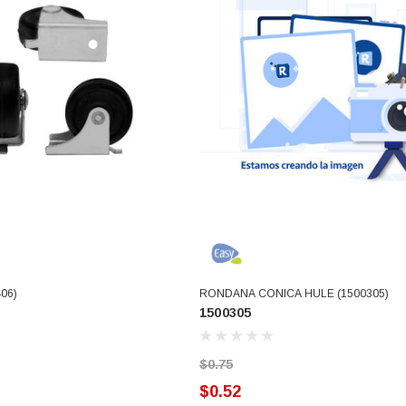
ARRITO
AGREGAR AL CARRITO
06)
RONDANA CONICA HULE (1500305)
1500305
$0.75
$0.52