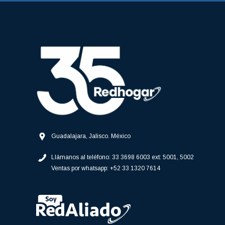
Depza
Engranes
Hamilton Beach
Estator
IEM
Forane
Faldones
Nutribullet
Filtros Atrapa Pelusas
Sola Basic
Flechas Agitador
Sonos
Speed Queen
Fondo Canasta
Sunbeam
Guadalajara, Jalisco. México
Fuelles
Coflex
Llámanos al teléfono:
33 3698 6003 ext: 5001, 5002
Gomas
CPS
Ventas por whatsapp:
+52 33 1320 7614
MAN
Jaladeras
Midea
Llaves
SAGEnergy
Mangueras
LA-CO