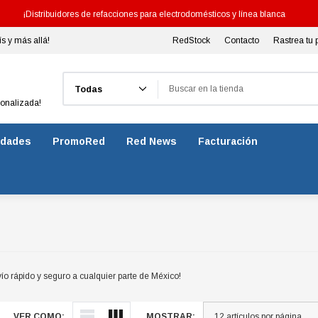
¡Distribuidores de refacciones para electrodomésticos y línea blanca
ís y más allá!
RedStock
Contacto
Rastrea tu 
Buscar
sonalizada!
dades
PromoRed
Red News
Facturación
o rápido y seguro a cualquier parte de México!
VER COMO:
MOSTRAR: