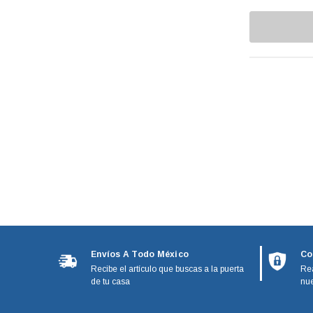
Capacitores
Affresh
Capelos
BOSH
Ekco
Chumaceras
Presto
Clutch
Erka
Cojinetes
Husky
Aquion
Coples
Flojet
Cubiertas
T-FAL
Discos Indicadores
Avaly
Dupont
Dispensadores
GMCC
Envíos A Todo México
Co
Electroválvulas
Supco
Recibe el artículo que buscas a la puerta
Rea
de tu casa
nue
Embragues
Acemire
Deflecto
Empaques