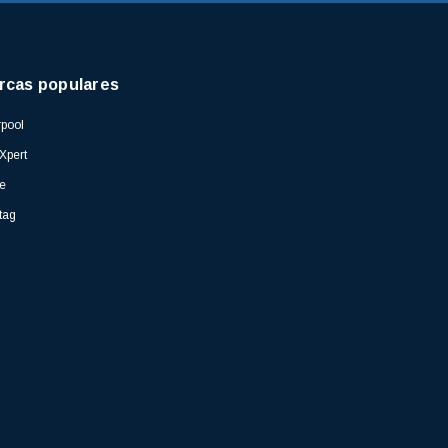
rcas populares
pool
Xpert
e
tag