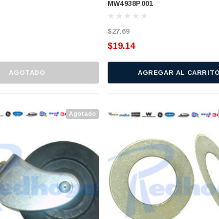
MW4938P001
322B2734P002 (MW4938P001)
$27.69
$19.14
AGOTADO
AGREGAR AL CARRIT
Agotado