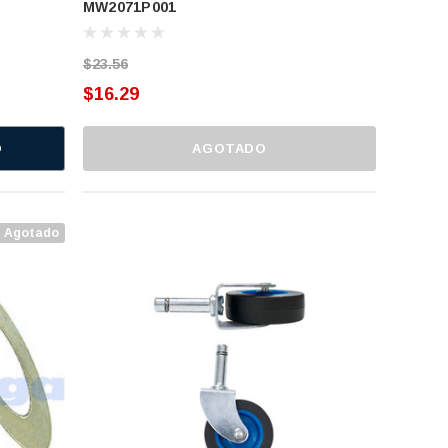
MW2071P001
$23.56
$16.29
O
AGOTADO
Agotado