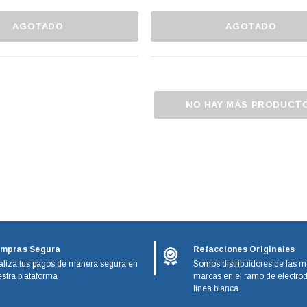
AGOTADO
AGOTADO
NO HAY MÁS PRODUCT
mpras Segura
Refacciones Originales
liza tus pagos de manera segura en
Somos distribuidores de las m
stra plataforma
marcas en el ramo de electro
línea blanca