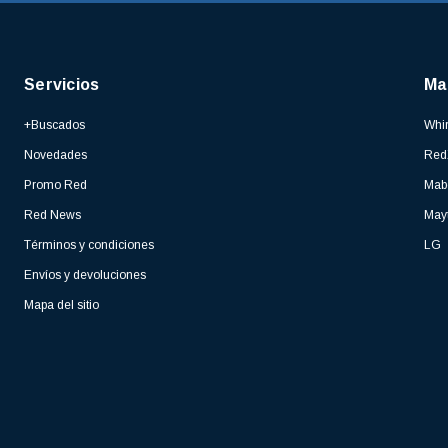
Servicios
Ma
+Buscados
Whir
Novedades
Red
Promo Red
Mab
Red News
May
Términos y condiciones
LG
Envíos y devoluciones
Mapa del sitio