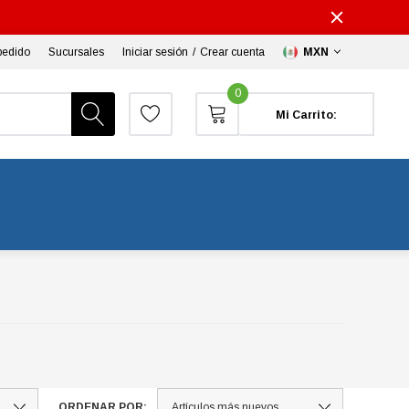
pedido
Sucursales
Iniciar sesión
/
Crear cuenta
MXN
0
Mi Carrito:
ORDENAR POR: