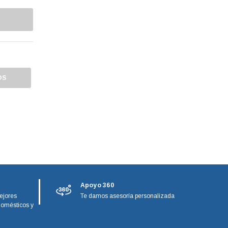
OS
Apoyo 360
ejores
Te damos asesoría personalizada
domésticos y