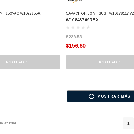
0VAC W10278556
CAPACITOR 50 MF SUST W10278117 W
W10843769REX
0278117 W11158830 W10390451
Whi WPW10804664 (W10843769REX)
SAR W10804665 (W10866249)
$226.55
$156.60
AGOTADO
AGOTADO
MOSTRAR MÁS
de
82
total
1