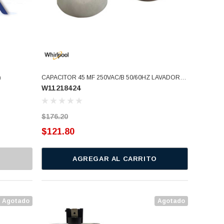
)
CAPACITOR 45 MF 250VAC/B 50/60HZ LAVADORA
W11218424
VOLCAN O PANUCO REDONDA (W11218424)
$176.20
$121.80
AGREGAR AL CARRITO
Agotado
Agotado