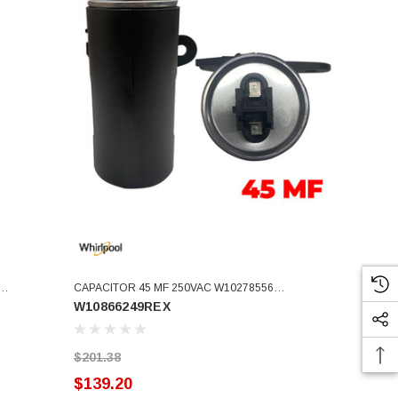
CAPACITOR 45 MF 250VAC W10278556
W10866249REX
W10866249 W10278117 W11158830 W10390451
WPW1062045 W10804665 (W10866249REX)
$201.38
$139.20