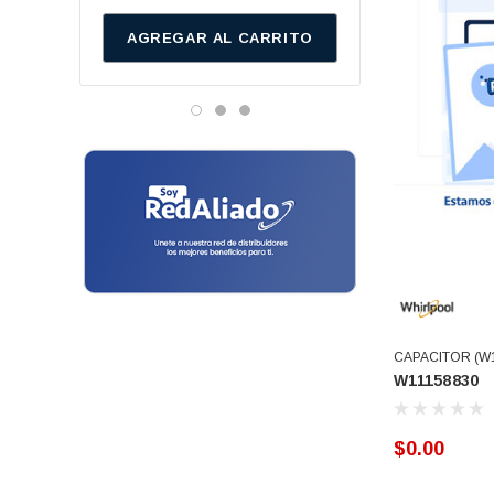
Baleros
Cinsa
AGREGAR AL CARRITO
AGREGAR AL C
Danfos
Bandas
Vitamix
Bielas
Genetron - Quimobasicos
Bisagras
Harris
Frigidaire
Block Tina
Mirage
Bombas De Drenado
Emerson
Botaguas
Hunter
Temisa
Bujes
Tricorp
CAPACITOR (W1
Cables Toma Corriente
W11158830
Adesa
Candados
Metal Frio
$0.00
Ranco
Canes
Turner