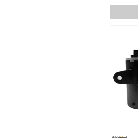
Capacitores
Affresh
Capelos
BOSH
Ekco
Chumaceras
Presto
Clutch
Erka
Cojinetes
Husky
Aquion
Coples
Flojet
Cubiertas
T-FAL
Discos Indicadores
Avaly
Dupont
Dispensadores
GMCC
Electroválvulas
Supco
Embragues
Acemire
Deflecto
Empaques