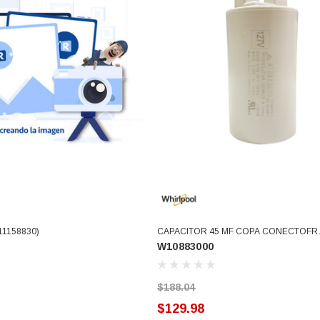
ARRITO
AGREGAR AL CARRITO
1158830)
CAPACITOR 45 MF COPA CONECTOFR
W10883000
(W10883000)
$188.04
$129.98