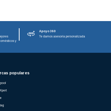
Apoyo 360
ejores
Te damos asesoría personalizada
domésticos y
rcas populares
pool
Xpert
e
tag