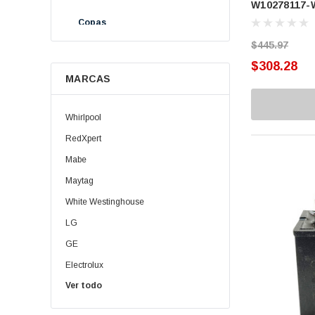
W10278117-
P/SuJECION OR
(W10278117-WH
Copas
$445.97
Cremallera
$308.28
MARCAS
Elevadores
Ensambles
Whirlpool
Guías
RedXpert
Mabe
Helix
Maytag
Interruptor
White Westinghouse
Opresores
LG
GE
Pizarras
Electrolux
Plato Balatas
Ver todo
Daewoo | Winia
Porta Balatas
Oster