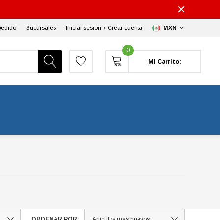
pedido
Sucursales
Iniciar sesión
/
Crear cuenta
MXN
0
Mi Carrito:
ORDENAR POR: