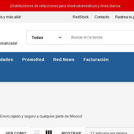
¡Distribuidores de refacciones para electrodomésticos y línea blanca
ís y más allá!
RedStock
Contacto
Rastrea tu 
Buscar
sonalizada!
dades
PromoRed
Red News
Facturación
Envío rápido y seguro a cualquier parte de México!
VER COMO:
MOSTRAR: