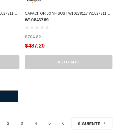
10278117-
CAPACITOR 50 MF SUST W10278117 W10278117-
W10843769
Whi W10804664VP (W10843769)
$704.82
$487.20
AGOTADO
2
3
4
5
6
SIGUIENTE