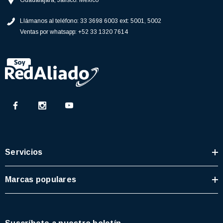
Guadalajara, Jalisco. México
77)
$46.62
Llámanos al teléfono:
33 3698 6003 ext: 5001, 5002
$30.68
Ventas por whatsapp:
+52 33 1320 7614
 CARRITO
AGREGAR AL CARRITO
Servicios
Marcas populares