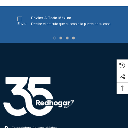
Envíos A Todo México
Recibe el artículo que buscas a la puerta de tu casa
3366877-JAS Sust
BALERO 6006 ORIG SELLO NEOPRENO
3934469
7091, AH388034,
360130 W10239909 228C2007P001 (3934469)