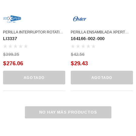
PERILLA INTERRUPTOR ROTATIVO
PERILLA ENSAMBLADA XPERT
LI3337
164166-002-000
OSTER (LI3337)
(164166-002-000)
$399.35
$42.56
$276.06
$29.43
AGOTADO
AGOTADO
NO HAY MÁS PRODUCTOS