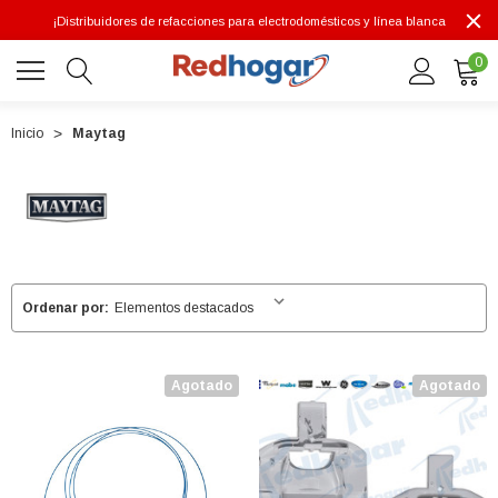
¡Distribuidores de refacciones para electrodomésticos y línea blanca
0
Inicio
Maytag
0 7614
Ordenar por:
Agotado
Agotado