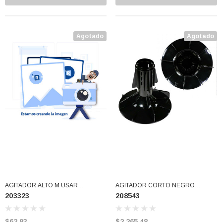
Agotado
Agotado
AGITADOR ALTO M USAR
AGITADOR CORTO NEGRO
203323
208543
22004085 (203323)
WP208543 (208543)
$62.93
$2,265.48