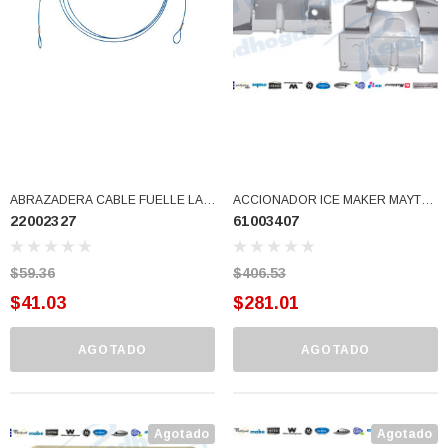
ABRAZADERA CABLE FUELLE LAV.
ACCIONADOR ICE MAKER MAYTAG
22002327
61003407
NEPTUNE. (22002327)
(61003407)
$59.36
$406.53
$41.03
$281.01
AGOTADO
AGOTADO
Agotado
Agotado