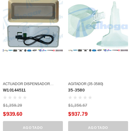
ACTUADOR DISPENSADOR
AGITADOR (35-3580)
W10144511
35-3580
DESCONTINUADO USAR
W10176456 (W10144511)
$1,359.29
$1,356.67
$939.60
$937.79
AGOTADO
AGOTADO