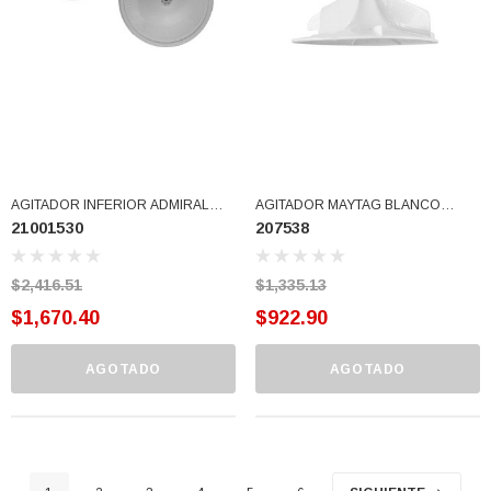
AGITADOR INFERIOR ADMIRAL
AGITADOR MAYTAG BLANCO
21001530
207538
MAYTAG 35-5682 (21001530)
(207538)
$2,416.51
$1,335.13
$1,670.40
$922.90
AGOTADO
AGOTADO