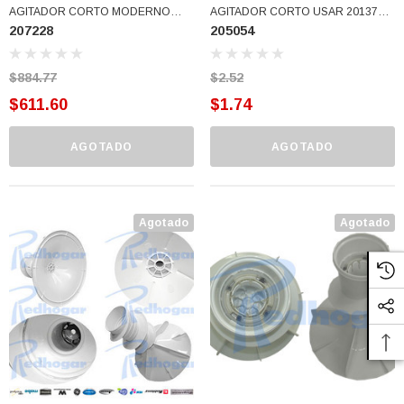
AGITADOR CORTO MODERNO
AGITADOR CORTO USAR 201379
207228
205054
BCO (207228)
(205054)
$884.77
$2.52
$611.60
$1.74
AGOTADO
AGOTADO
Agotado
Agotado