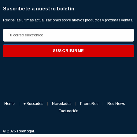
Suscríbete a nuestro boletín
Recibe las últimas actualizaciones sobre nuevos productos y próximas ventas.
D
i
r
e
c
c
i
ó
n
d
Home
+ Buscados
Novedades
PromoRed
Red News
e
Facturación
c
o
© 2026 Redhogar.
r