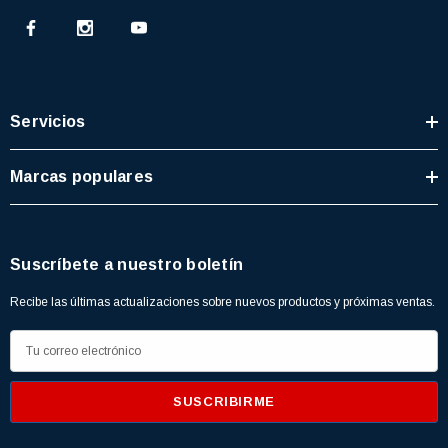
Servicios
Marcas populares
Suscríbete a nuestro boletín
Recibe las últimas actualizaciones sobre nuevos productos y próximas ventas.
D
i
r
e
c