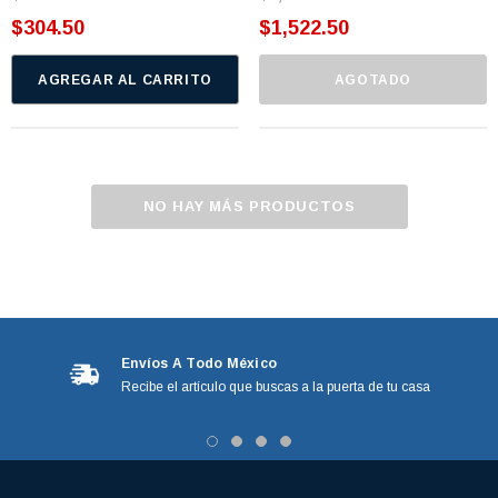
$304.50
$1,522.50
AGREGAR AL CARRITO
AGOTADO
NO HAY MÁS PRODUCTOS
Envíos A Todo México
Recibe el artículo que buscas a la puerta de tu casa