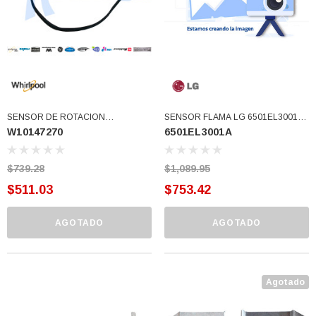
77)
$46.62
$30.68
 CARRITO
AGREGAR AL CARRITO
SENSOR DE ROTACION
SENSOR FLAMA LG 6501EL3001B
W10147270
6501EL3001A
(W10147270)
USAR 338906 (6501EL3001A)
$739.28
$1,089.95
$511.03
$753.42
AGOTADO
AGOTADO
Agotado