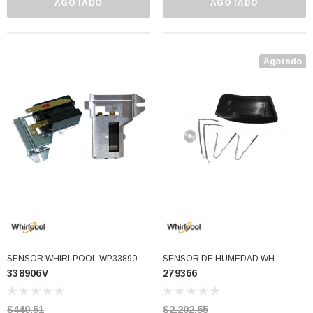
AGOTADO
AGOTADO
Agotado
SENSOR WHIRLPOOL WP338906V
SENSOR DE HUMEDAD WH
338906V
279366
DC32-00008A 5303281135 56231
(279366)
D510213 6501EL3001A
6501EL3001B (338906V)
$440.51
$2,202.55