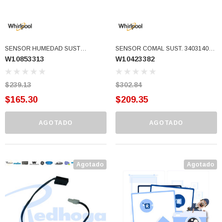
SENSOR HUMEDAD SUST
SENSOR COMAL SUST. 3403140
W10853313
W10423382
WP3387223 (W10853313)
WPW10423382 USAR W11050897
(W10423382)
$239.13
$302.84
$165.30
$209.35
AGOTADO
AGOTADO
Agotado
Agotado
3366877-JAS Sust
BALERO 6006 ORIG SELLO NEOPRENO
3934469
7091, AH388034,
360130 W10239909 228C2007P001 (3934469)