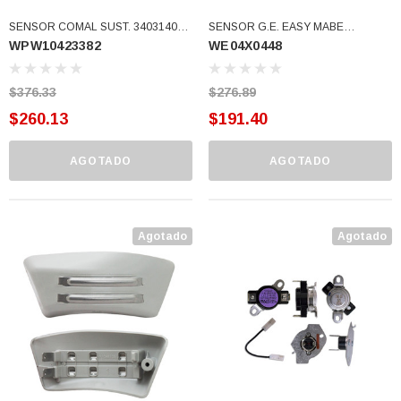
SENSOR COMAL SUST. 3403140
SENSOR G.E. EASY MABE
WPW10423382
WE04X0448
W10423382 USAR W11050897
WE4X448 (WE04X0448)
(WPW10423382)
$376.33
$276.89
$260.13
$191.40
AGOTADO
AGOTADO
Agotado
Agotado