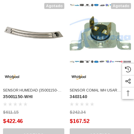
Agotado
Agotado
SENSOR HUMEDAD (35001150-
SENSOR COMAL WH USAR
35001150-WHI
3403140
WHI)
W10423382 (3403140)
$611.15
$242.34
$422.46
$167.52