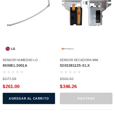
SENSOR HUMEDAD LG
SENSOR SECADORA WW
6500EL3001A
5303281135-ELX
6501EL3001B USAR 338906
ORIGINAL WP338906V DC32-
(6500EL3001A)
00008A 56231 6501EL3001A Usar
338906V (5303281135-ELX)
$377.58
$500.92
$261.00
$346.26
AGREGAR AL CARRITO
AGOTADO