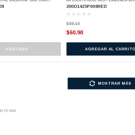
09
200D1425P008RED
(200D1425P009)
(200D1425P008RED)
$88.10
$60.90
AGOTADO
AGREGAR AL CARRIT
MOSTRAR MÁS
de
15
total