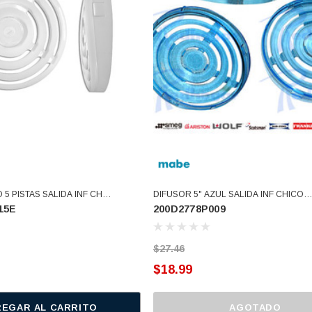
 5 PISTAS SALIDA INF CH
DIFUSOR 5" AZUL SALIDA INF CHICO
15E
200D2778P009
00D2778P015E)
(200D2778P009)
$27.46
$18.99
EGAR AL CARRITO
AGOTADO