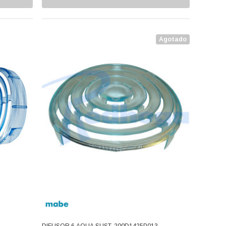
Agotado
DIFUSOR 6 AQUA SUST. 200D1425P013