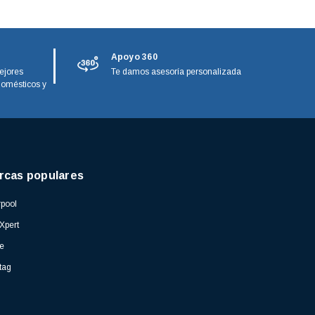
Apoyo 360
ejores
Te damos asesoría personalizada
domésticos y
rcas populares
pool
Xpert
e
tag