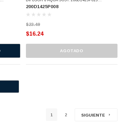
200D1425P008
OBSOLETO (200D1425P008)
$23.49
$16.24
O
AGOTADO
1
2
SIGUIENTE