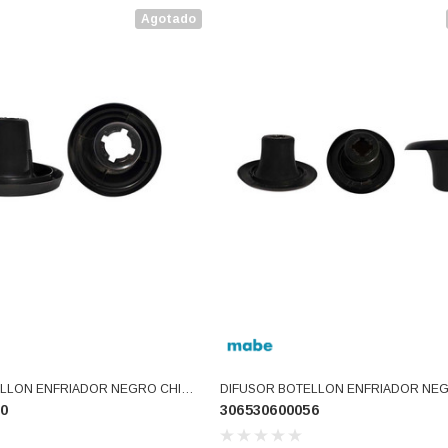
Agotado
ELLON ENFRIADOR NEGRO CHICO
DIFUSOR BOTELLON ENFRIADOR NEG
0
306530600056
)
(306530600056)