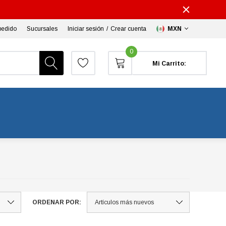
pedido
Sucursales
Iniciar sesión
/
Crear cuenta
MXN
0
Mi Carrito:
ORDENAR POR: