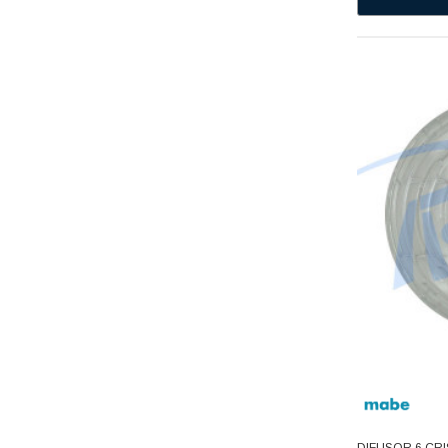
Capacitores
BOSH
Ekco
Condensadores
Presto
Depósitos
Erka
Electroválvulas
Husky
Aquion
Empaques Para Puertas
Flojet
Evaporadores
T-FAL
Fabricas De Hielo
Avaly
Dupont
Filtros De Agua
GMCC
Focos
Supco
Fusibles
Acemire
Deflecto
Mangueras
Depza
Motor Condensador
DIFUSOR 6 CRI