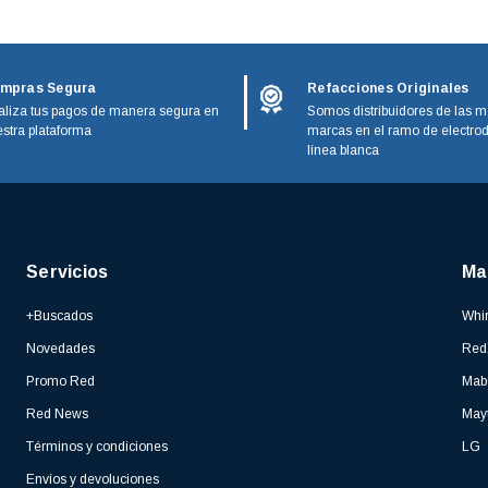
mpras Segura
Refacciones Originales
liza tus pagos de manera segura en
Somos distribuidores de las m
stra plataforma
marcas en el ramo de electro
línea blanca
Servicios
Ma
+Buscados
Whir
Novedades
Red
Promo Red
Mab
Red News
May
Términos y condiciones
LG
Envíos y devoluciones