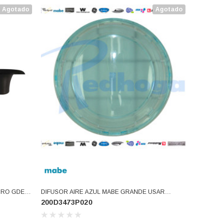
Agotado
Agotado
RO GDE.
DIFUSOR AIRE AZUL MABE GRANDE USAR
200D3473P020
200D1425P008, P013 (200D3473P020)