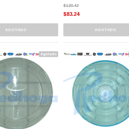
$120.42
$83.24
AGOTADO
AGOTADO
Agotado