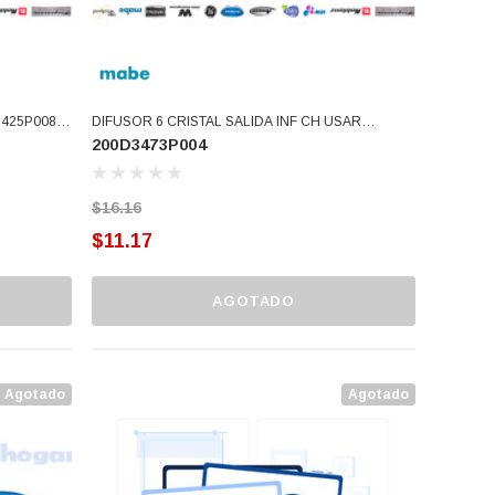
1425P008
DIFUSOR 6 CRISTAL SALIDA INF CH USAR
200D3473P004
200D3473P015 (200D3473P004)
$16.16
$11.17
AGOTADO
Agotado
Agotado