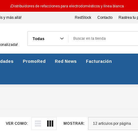
¡Distribuidores de refacciones para electrodomésticos y línea blanca
ís y más allá!
RedStock
Contacto
Rastrea tu 
Buscar
sonalizada!
dades
PromoRed
Red News
Facturación
VER COMO:
MOSTRAR: