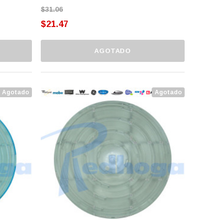
$31.06
$21.47
AGOTADO
Agotado
Agotado