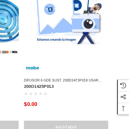
DIFUSOR 6 GDE SUST. 200D3473P018 USAR
200D1425P013
200D1425P008 (200D1425P013)
$0.00
AGOTADO