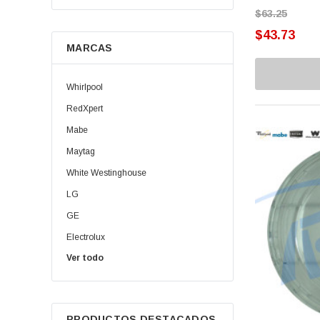
$63.25
Fundentes
$43.73
MARCAS
Guías
Modulos
Whirlpool
Perillas
RedXpert
Mabe
Puertas
Maytag
Rejillas
White Westinghouse
Repisas
LG
GE
Retardadores
Electrolux
Rodillos
Ver todo
Daewoo | Winia
Sellos
Oster
Samsung
Sensores
PRODUCTOS DESTACADOS