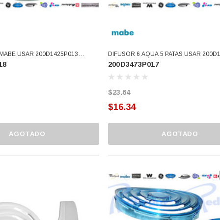
 MABE USAR 200D1425P013
DIFUSOR 6 AQUA 5 PATAS USAR 200D
18
200D3473P017
)
(200D3473P017)
$23.64
$16.34
AGOTADO
AGOTADO
O 3366877-
BALERO 6006 ORIG SELLO
3934469
, 3109,
NEOPRENO 360130 W10239909
8034,
228C2007P001 (3934469)
$46.62
$30.68
ARRITO
AGREGAR AL CARRITO