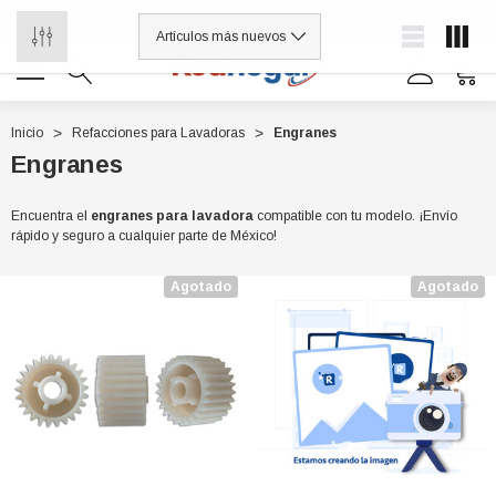
¡Distribuidores de refacciones para electrodomésticos y línea blanca
0
Inicio
Refacciones para Lavadoras
Engranes
Engranes
0 7614
Encuentra el
engranes para lavadora
compatible con tu modelo. ¡Envío
rápido y seguro a cualquier parte de México!
Agotado
Agotado