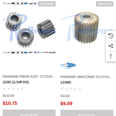
Agotado
Agotado
ENGRANE PIÑON SUST. 7171516
ENGRANE AMAZONAS 10-13 KGS
228C1130P001
10065
(228C1130P001)
(10065)
$15.56
$8.82
$10.75
$6.09
AGOTADO
AGOTADO