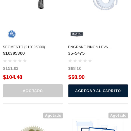
SEGMENTO (910395300)
ENGRANE PIÑON LEVA
910395300
35-5475
TRANSMISION MAYTAG TIPO
PLATO Usar 35-5475RED (35-5475)
$151.03
$88.10
$104.40
$60.90
AGOTADO
AGREGAR AL CARRITO
Agotado
Agotado
3366877-JAS Sust
BALERO 6006 ORIG SELLO NEOPRENO
3934469
7091, AH388034,
360130 W10239909 228C2007P001 (3934469)