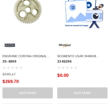
77)
$46.62
$30.68
 CARRITO
AGREGAR AL CARRITO
ENGRANE CORONA ORIGINAL
SEGMENTO USAR 3949609
35-4899
3349296
TRANS MAYTAG 620 RPM
(3349296)
DESCONTINUADO (35-4899)
$390.17
$0.00
$269.70
AGOTADO
AGOTADO