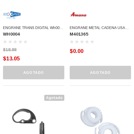
ENGRANE TRANS DIGITAL Wh0002
ENGRANE METAL CADENA USAR
WH0004
M401365
Wh0003 WH0005 WH0006
M401365P (M401365)
W10473144 W10006402,
W10006378 W10771758,W1077175
$18.88
$0.00
(WH0004)
$13.05
AGOTADO
AGOTADO
Agotado