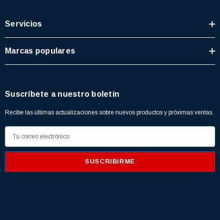
Servicios
Marcas populares
Suscríbete a nuestro boletín
Recibe las últimas actualizaciones sobre nuevos productos y próximas ventas.
D
i
r
e
c
c
i
ó