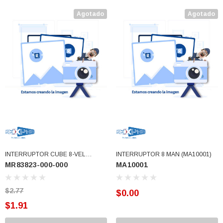
Agotado
Agotado
INTERRUPTOR CUBE 8-VEL
INTERRUPTOR 8 MAN (MA10001)
MR83823-000-000
MA10001
(MR83823-000-000)
$2.77
$0.00
$1.91