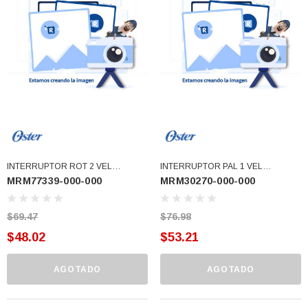
77)
$46.62
$30.68
 CARRITO
AGREGAR AL CARRITO
INTERRUPTOR ROT 2 VEL
INTERRUPTOR PAL 1 VEL
MRM77339-000-000
MRM30270-000-000
LICUADORA CLASICA (MRM77339-
LICUADORA CLASICA (MRM30270-
000-000)
000-000)
$69.47
$76.98
$48.02
$53.21
AGOTADO
AGOTADO