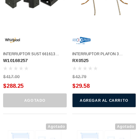
INTERRUPTOR SUST 661613
INTERRUPTOR PLAFON 3
W10168257
RX0525
3949180 (W10168257)
VELOCIDADES (RX0525)
$417.00
$42.79
$288.25
$29.58
AGOTADO
AGREGAR AL CARRITO
3366877-JAS Sust
BALERO 6006 ORIG SELLO NEOPRENO
Agotado
Agotado
3934469
7091, AH388034,
360130 W10239909 228C2007P001 (3934469)