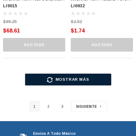
LI9015
LI6932
1 PASO (LI9015)
OSTER (LI6932)
$99.25
$2.52
$68.61
$1.74
AGOTADO
AGOTADO
MOSTRAR MÁS
1
2
3
SIGUIENTE
Envíos A Todo México