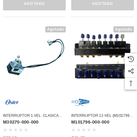
AGOTADO
AGOTADO
Agotado
Agotado
INTERRUPTOR 1 VEL. CLASICA
INTERRUPTOR 12-VEL (M101796-
M30270-000-000
M101796-000-000
(M30270-000-000)
000-000)