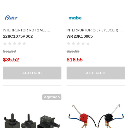
INTERRUPTOR ROT 2 VEL
INTERRUPTOR (6.67.6YL3CER)
228C1075P002
WR23K10005
LICUADORA SLANT
(WR23K10005)
(228C1075P002)
$51.38
$26.83
$35.52
$18.55
AGOTADO
AGOTADO
Agotado