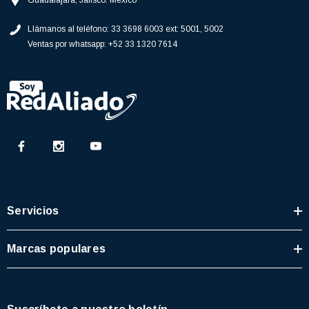
Guadalajara, Jalisco. México
77)
$46.62
Llámanos al teléfono:
33 3698 6003 ext: 5001, 5002
$30.68
Ventas por whatsapp:
+52 33 1320 7614
 CARRITO
AGREGAR AL CARRITO
Servicios
Marcas populares