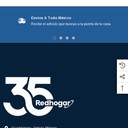
Envíos A Todo México
Recibe el artículo que buscas a la puerta de tu casa
3366877-JAS Sust
BALERO 6006 ORIG SELLO NEOPRENO
3934469
7091, AH388034,
360130 W10239909 228C2007P001 (3934469)