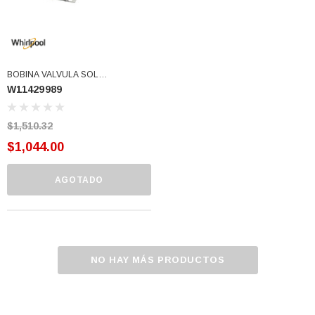
BOBINA VALVULA SOL
W11429989
REGULADORA 3 VIAS (W11429989)
$1,510.32
$1,044.00
AGOTADO
NO HAY MÁS PRODUCTOS