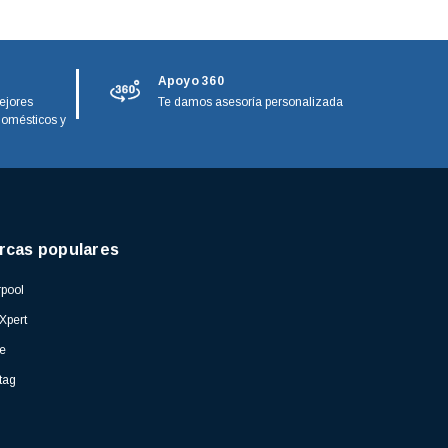
Apoyo 360
ejores
Te damos asesoría personalizada
domésticos y
rcas populares
pool
Xpert
e
tag