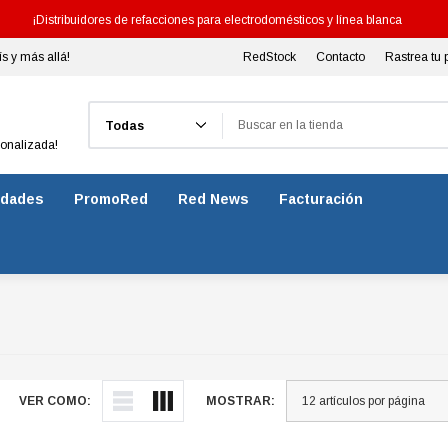
¡Distribuidores de refacciones para electrodomésticos y línea blanca
ís y más allá!
RedStock
Contacto
Rastrea tu 
Buscar
sonalizada!
dades
PromoRed
Red News
Facturación
VER COMO:
MOSTRAR: