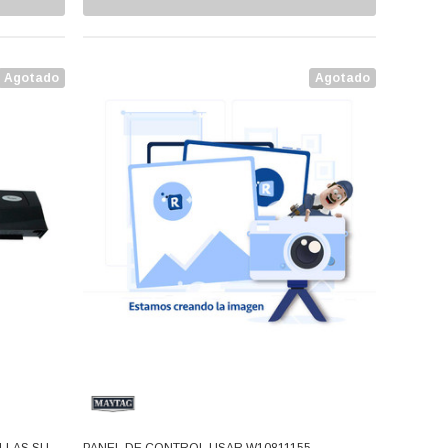
Agotado
Agotado
LLAS SUST
PANEL DE CONTROL USAR W10811155