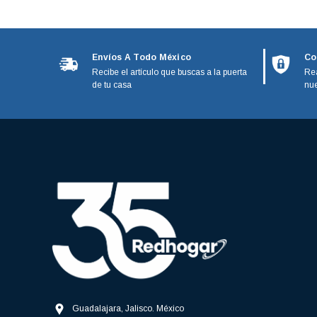
Black and Decker
Calorex
GE Monogram
Envíos A Todo México
Co
Recibe el artículo que buscas a la puerta
Rea
IO Mabe
de tu casa
nue
Kenmore
Magic bullet
Moulinex
Paragon
Phillips
Stanley
Guadalajara, Jalisco. México