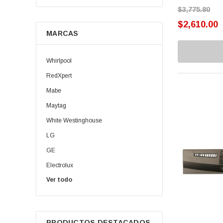
$3,775.80
Electrodomésticos
$2,610.00
MARCAS
Refacciones Para Planchas
Refacciones Para Batidoras
Whirlpool
Refacciones Para Lavavajillas
RedXpert
Mabe
Actuador
Maytag
Bandas
White Westinghouse
Bloquea Puertas
LG
GE
Brazo
Electrolux
Cable Toma Corriente
Ver todo
Daewoo | Winia
Dispensadores
Oster
Samsung
Electroválvulas
PRODUCTOS DESTACADOS