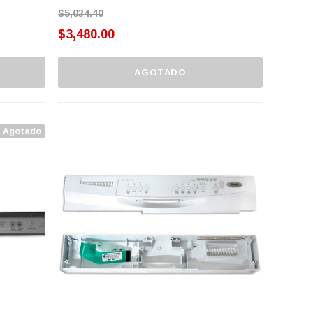
$5,034.40
$3,480.00
AGOTADO
Agotado