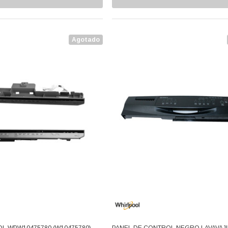
Agotado
L WPW10475780 (W10475780)
PANEL DE CONTROL NEGRO LAVAVAJI