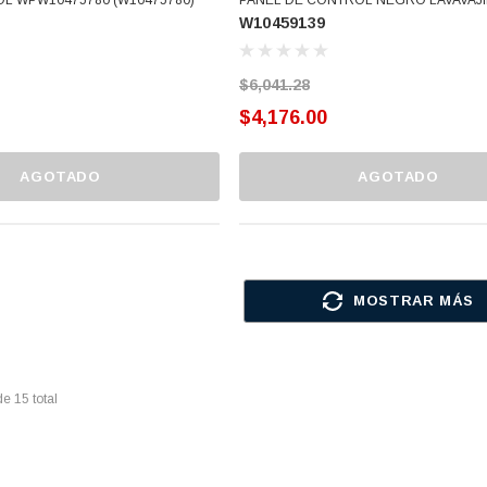
W10459139
3385734 W10102456 W10298387 W102
W10102852 WPW10459139 (W10459139
$6,041.28
$4,176.00
AGOTADO
AGOTADO
MOSTRAR MÁS
de
15
total