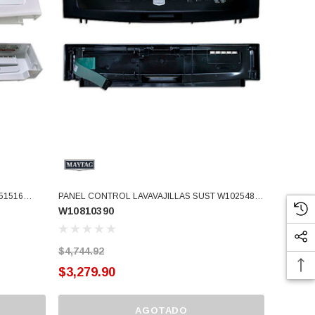
751516
PANEL CONTROL LAVAVAJILLAS SUST W10254833
W10810390
(W10810390)
$4,744.92
$3,279.90
AGOTADO