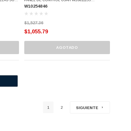
W10254846
98385
(W10254846)
)
$1,527.36
$1,055.79
AGOTADO
1
2
SIGUIENTE