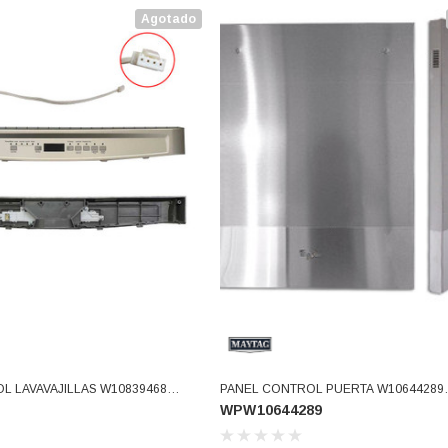
Agotado
L LAVAVAJILLAS W10839468
PANEL CONTROL PUERTA W10644289
WPW10644289
(WPW10644289)