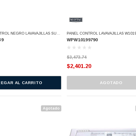
TROL NEGRO LAVAVAJILLAS SUST
PANEL CONTROL LAVAVAJILLAS W101
39
WPW10199790
2456 W10298387 W10298385
(WPW10199790)
0459139 (WPW10459139)
$3,473.74
$2,401.20
EGAR AL CARRITO
AGOTADO
O 3366877-
BALERO 6006 ORIG SELLO
3934469
, 3109,
NEOPRENO 360130 W10239909
8034,
228C2007P001 (3934469)
$46.62
Agotado
$30.68
ARRITO
AGREGAR AL CARRITO