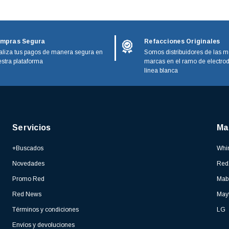
mpras Segura
Refacciones Originales
liza tus pagos de manera segura en
Somos distribuidores de las m
stra plataforma
marcas en el ramo de electro
línea blanca
Servicios
Ma
+Buscados
Whir
Novedades
Red
Promo Red
Mab
Red News
May
Términos y condiciones
LG
Envíos y devoluciones