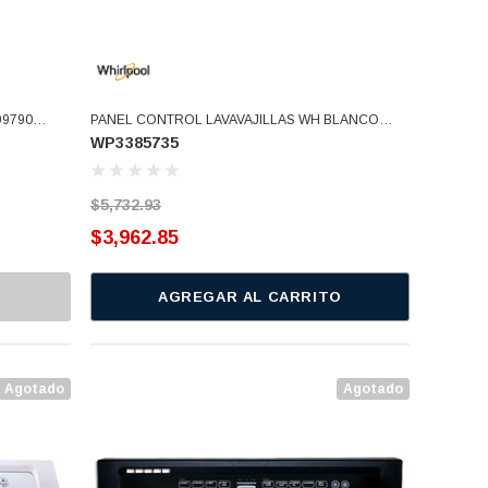
99790
PANEL CONTROL LAVAVAJILLAS WH BLANCO
WP3385735
3385735 (WP3385735)
$5,732.93
$3,962.85
AGREGAR AL CARRITO
Agotado
Agotado