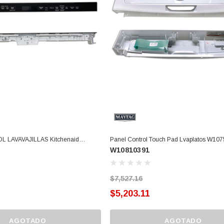
 LAVAVAJILLAS Kitchenaid
Panel Control Touch Pad Lvaplatos W10
W10810391
686312 (W10900797)
W10254834 (W10810391)
$7,527.16
$5,203.11
AGOTADO
AGOTADO