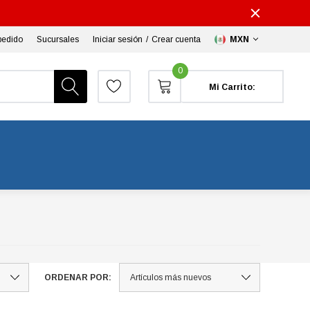
pedido
Sucursales
Iniciar sesión
/
Crear cuenta
MXN
0
Mi Carrito:
ORDENAR POR: