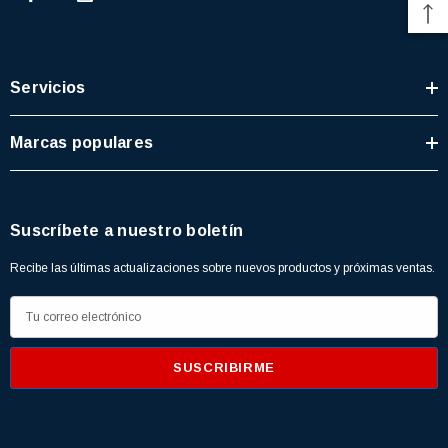
Servicios
Marcas populares
Suscríbete a nuestro boletín
Recibe las últimas actualizaciones sobre nuevos productos y próximas ventas.
D
i
r
e
3366877-JAS Sust
BALERO 6006 ORIG SELLO NEOPRENO
c
3934469
7091, AH388034,
360130 W10239909 228C2007P001 (3934469)
c