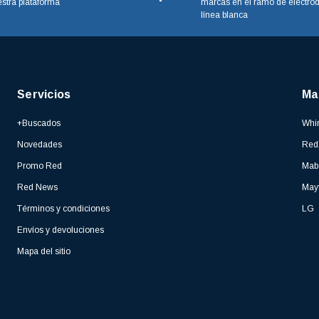
stra plataforma
marcas en el ramo de electro
línea blanca
Servicios
Ma
+Buscados
Whir
Novedades
Red
Promo Red
Mab
Red News
May
Términos y condiciones
LG
Envíos y devoluciones
Mapa del sitio