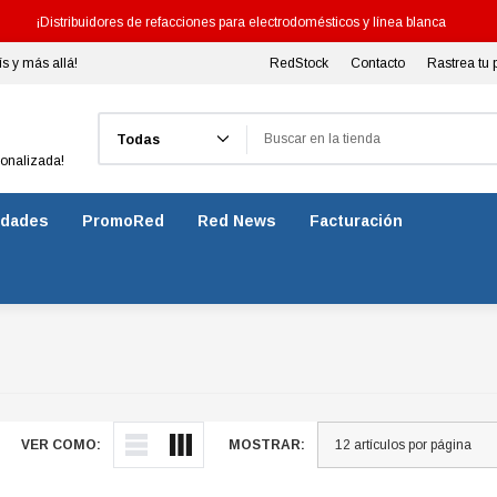
¡Distribuidores de refacciones para electrodomésticos y línea blanca
ís y más allá!
RedStock
Contacto
Rastrea tu 
Buscar
sonalizada!
dades
PromoRed
Red News
Facturación
VER COMO:
MOSTRAR: