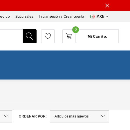
pedido
Sucursales
Iniciar sesión
/
Crear cuenta
MXN
0
Mi Carrito:
ORDENAR POR: