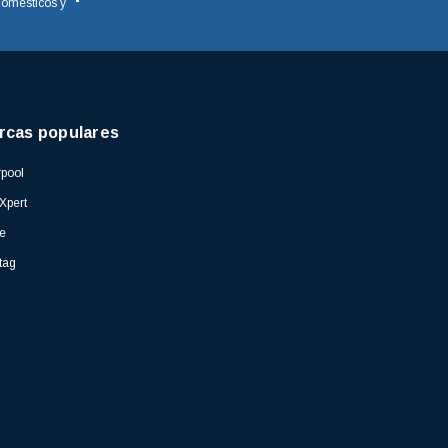
domésticos y
rcas populares
pool
Xpert
e
tag