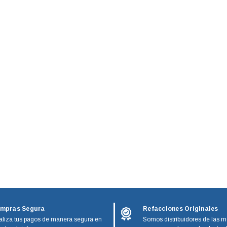
mpras Segura
Refacciones Originales
liza tus pagos de manera segura en
Somos distribuidores de las m