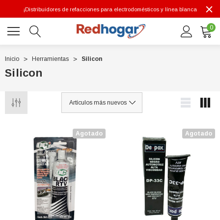
¡Distribuidores de refacciones para electrodomésticos y línea blanca
0
Inicio
Herramientas
Silicon
Silicon
0 7614
Agotado
Agotado