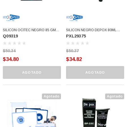
SILICON OCITEC NEGRO 85 GMS.
SILICON NEGRO DEPOX 80ML
Q09319
PXL29375
ALTA TEMPERATURA RVT (Q09319)
USAR DP33B (PXL29375)
$50.34
$50.37
$34.80
$34.82
AGOTADO
AGOTADO
Agotado
Agotado