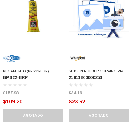
77)
$46.62
$30.68
 CARRITO
AGREGAR AL CARRITO
PEGAMENTO (BPS22-ERP)
SILICON RUBBER CURVING PIPE
BPS22-ERP
21011800600253
(21011800600253)
$157.98
$34.16
$109.20
$23.62
AGOTADO
AGOTADO