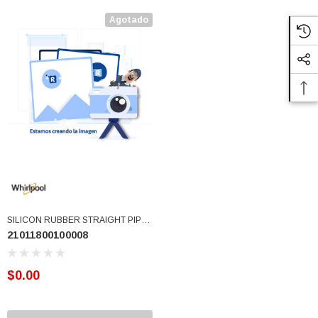
Agotado
SILICON RUBBER STRAIGHT PIPE
21011800100008
(21011800100008)
$0.00