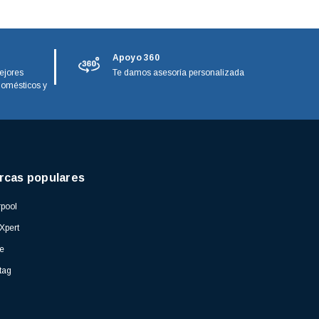
Apoyo 360
ejores
Te damos asesoría personalizada
domésticos y
rcas populares
pool
Xpert
e
tag