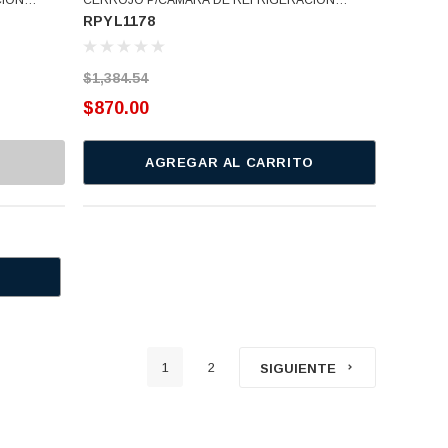
RPYL1178
8 Usar
CONTRA ALTA C/LLAVE SEG INT 008 YL-1178 Usar
RPYL400R (RPYL1178)
$1,384.54
$870.00
AGREGAR AL CARRITO
1
2
SIGUIENTE