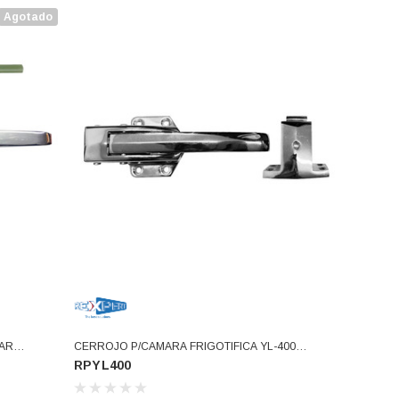
Agotado
CERROJO P/CAMARA FRIGOTIFICA YL-400
RPYL400
(RPYL400)