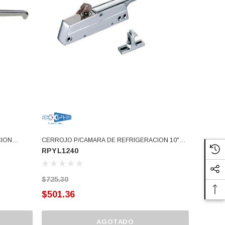
CION
CERROJO P/CAMARA DE REFRIGERACION 10"
RPYL1240
YL-1240 (RPYL1240)
$725.30
$501.36
AGOTADO