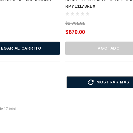
RPYL1178REX
RA CORTA YL-1178 RPYL400
CONTRA ALTA C/LLAVE SEG INT 008 YL-117
1178 (RPYL1178S)
RPYL400R (RPYL1178REX)
$1,361.81
$870.00
EGAR AL CARRITO
AGOTADO
MOSTRAR MÁS
de
17
total