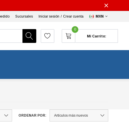
pedido
Sucursales
Iniciar sesión
/
Crear cuenta
MXN
0
Mi Carrito:
ORDENAR POR: