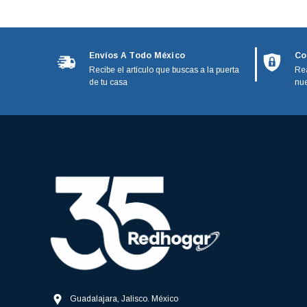
Black and Decker
Calorex
GE Monogram
Envíos A Todo México
Co
Recibe el artículo que buscas a la puerta
Rea
IO Mabe
de tu casa
nue
Kenmore
Magic bullet
Moulinex
Paragon
Phillips
Stanley
Guadalajara, Jalisco. México