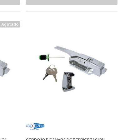
Agotado
CION
CERROJO P/CAMARA DE REFRIGERACION