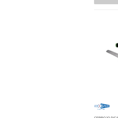
BOSH
Ekco
Presto
Erka
Husky
Aquion
Flojet
T-FAL
Avaly
Dupont
GMCC
Supco
Acemire
Deflecto
Depza
CERROJO P/CA