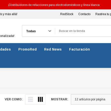
¡Distribuidores de refacciones para electrodomésticos y línea blanca
ís y más allá!
RedStock
Contacto
Rastrea tu 
Buscar
sonalizada!
dades
PromoRed
Red News
Facturación
VER COMO:
MOSTRAR: