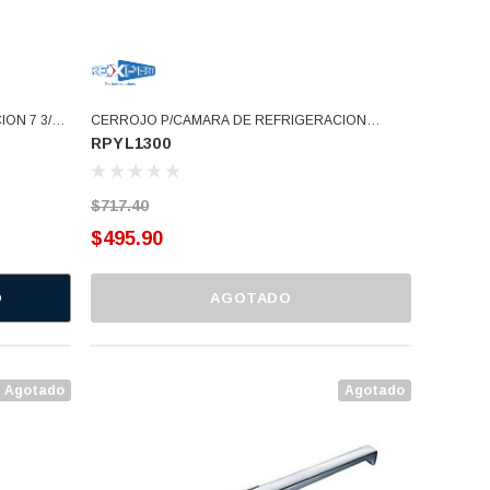
ON 7 3/4"
CERROJO P/CAMARA DE REFRIGERACION
RPYL1300
L-1580F (RPYL1580F)
54mm*155mm YL-1300 (RPYL1300)
$717.40
$495.90
O
AGOTADO
Agotado
Agotado