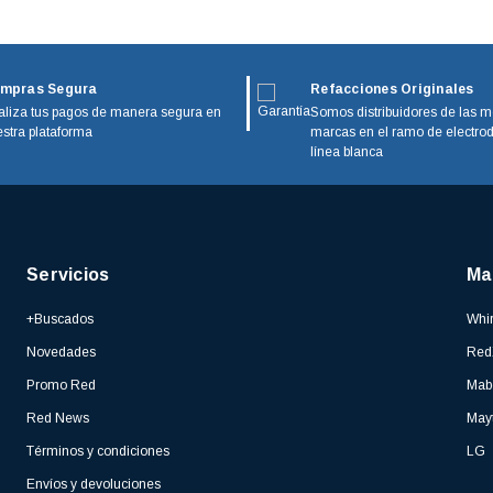
mpras Segura
Refacciones Originales
liza tus pagos de manera segura en
Somos distribuidores de las m
stra plataforma
marcas en el ramo de electro
línea blanca
Servicios
Ma
+Buscados
Whir
Novedades
Red
Promo Red
Mab
Red News
May
Términos y condiciones
LG
Envíos y devoluciones