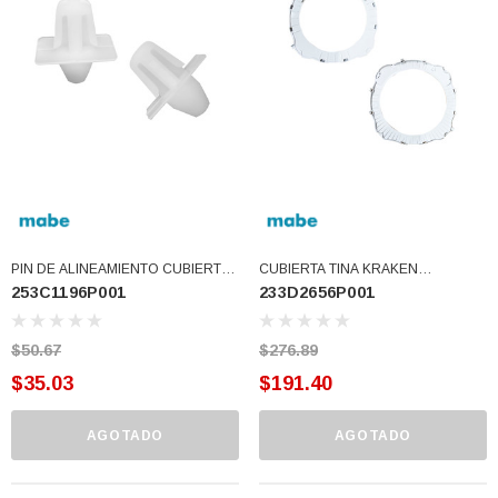
77)
$46.62
$30.68
 CARRITO
AGREGAR AL CARRITO
PIN DE ALINEAMIENTO CUBIERTA
CUBIERTA TINA KRAKEN
253C1196P001
233D2656P001
LAV KRAKEN (253C1196P001)
(233D2656P001)
$50.67
$276.89
$35.03
$191.40
AGOTADO
AGOTADO