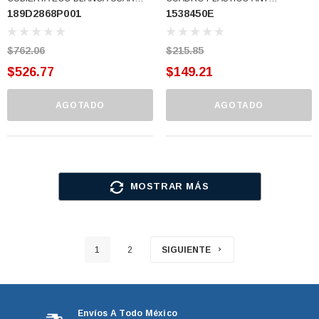
189D2868P001
1538450E
189D2868P005 (189D2868P001)
(1538450E)
$762.06
$215.85
$526.77
$149.21
AGOTADO
AGOTADO
MOSTRAR MÁS
1
2
SIGUIENTE
Envíos A Todo México