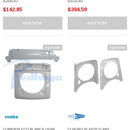
$206.67
$570.82
$142.85
$394.59
AGOTADO
AGOTADO
Agotado
Agotado
CUBIERTA ECO BLANCA USAR
CUADRO PLASTICO ANT