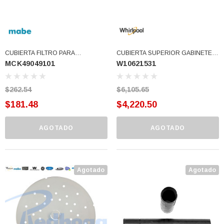
CUBIERTA FILTRO PARA
CUBIERTA SUPERIOR GABINETE
MCK49049101
W10621531
SECADORA (MCK49049101)
LAV CARGA SUPERIOR
WHIRLPOOL (W10621531)
$262.54
$6,105.65
$181.48
$4,220.50
AGOTADO
AGOTADO
Agotado
Agotado