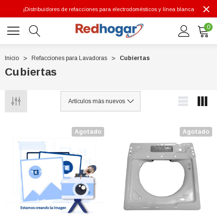
¡Distribuidores de refacciones para electrodomésticos y línea blanca
0
Inicio
Refacciones para Lavadoras
Cubiertas
Cubiertas
0 7614
Agotado
Agotado