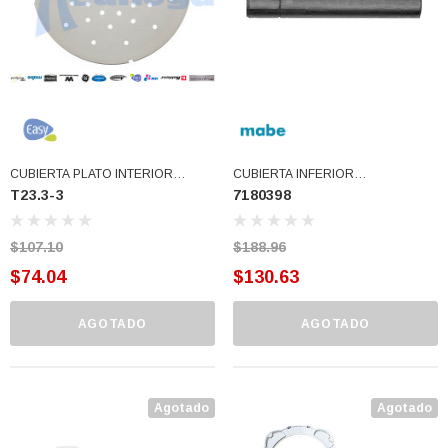
CUBIERTA PLATO INTERIOR
CUBIERTA INFERIOR
T23.3-3
7180398
CANASTA USAR MX0009 (T23.3-3)
TRANSMISION (7180398)
$107.10
$188.96
$74.04
$130.63
AGOTADO
AGOTADO
3366877-JAS Sust
BALERO 6006 ORIG SELLO NEOPRENO
Agotado
Agotado
3934469
7091, AH388034,
360130 W10239909 228C2007P001 (3934469)