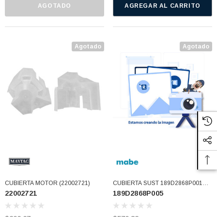
AGOTADO
AGREGAR AL CARRITO
Agotado
Agotado
CUBIERTA MOTOR (22002721)
CUBIERTA SUST 189D2868P001
22002721
189D2868P005
USAR 189D2868P003F
(189D2868P005)