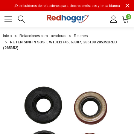
¡Distribuidores de refacciones para electrodomésticos y línea blanca
0
Inicio
Refacciones para Lavadoras
Retenes
RETEN SINFIN SUST. W10111745, 63387, 286108 285352RED
0 7614
(285352)