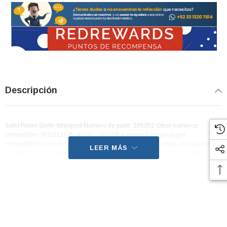
Descripción
Sello Reten Sinfin Whirlpool Número de parte: 285352 Otros números
compatibles: W10111745, 63387, 286108. Lavadora Pregunta por
compatibilidad con tu equipo o cualquier otra duda que tengas, con gusto te
LEER MÁS
atenderemos. Variedad: pregunta por otra refacción de línea blanca que
necesites.